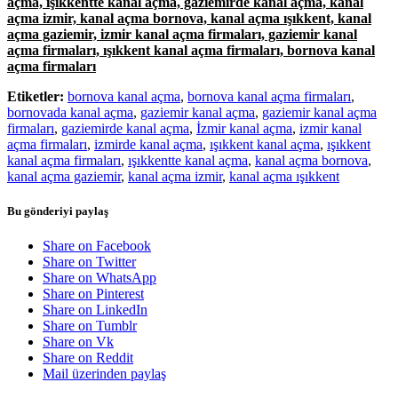
açma, ışıkkentte kanal açma, gaziemirde kanal açma, kanal
açma izmir, kanal açma bornova, kanal açma ışıkkent, kanal
açma gaziemir, izmir kanal açma firmaları, gaziemir kanal
açma firmaları, ışıkkent kanal açma firmaları, bornova kanal
açma firmaları
Etiketler:
bornova kanal açma
,
bornova kanal açma firmaları
,
bornovada kanal açma
,
gaziemir kanal açma
,
gaziemir kanal açma
firmaları
,
gaziemirde kanal açma
,
İzmir kanal açma
,
izmir kanal
açma firmaları
,
izmirde kanal açma
,
ışıkkent kanal açma
,
ışıkkent
kanal açma firmaları
,
ışıkkentte kanal açma
,
kanal açma bornova
,
kanal açma gaziemir
,
kanal açma izmir
,
kanal açma ışıkkent
Bu gönderiyi paylaş
Share on Facebook
Share on Twitter
Share on WhatsApp
Share on Pinterest
Share on LinkedIn
Share on Tumblr
Share on Vk
Share on Reddit
Mail üzerinden paylaş