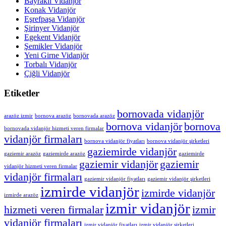
Bayraklı Vidanjör
Konak Vidanjör
Eşrefpaşa Vidanjör
Şirinyer Vidanjör
Egekent Vidanjör
Şemikler Vidanjör
Yeni Girne Vidanjör
Torbalı Vidanjör
Çiğli Vidanjör
Etiketler
bornovada vidanjör
arazöz izmir
bornova arazöz
bornovada arazöz
bornova vidanjör
bornova
bornovada vidanjör hizmeti veren firmalar
vidanjör firmaları
bornova vidanjör fiyatları
bornova vidanjör şirketleri
gaziemirde vidanjör
gaziemir arazöz
gaziemirde arazöz
gaziemirde
gaziemir vidanjör
gaziemir
vidanjör hizmeti veren firmalar
vidanjör firmaları
gaziemir vidanjör fiyatları
gaziemir vidanjör şirketleri
izmirde vidanjör
izmirde vidanjör
izmirde arazöz
izmir vidanjör
hizmeti veren firmalar
izmir
vidanjör firmaları
izmir vidanjör fiyatları
izmir vidanjör şirketleri