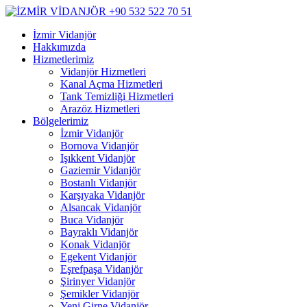
İzmir Vidanjör
Hakkımızda
Hizmetlerimiz
Vidanjör Hizmetleri
Kanal Açma Hizmetleri
Tank Temizliği Hizmetleri
Arazöz Hizmetleri
Bölgelerimiz
İzmir Vidanjör
Bornova Vidanjör
Işıkkent Vidanjör
Gaziemir Vidanjör
Bostanlı Vidanjör
Karşıyaka Vidanjör
Alsancak Vidanjör
Buca Vidanjör
Bayraklı Vidanjör
Konak Vidanjör
Egekent Vidanjör
Eşrefpaşa Vidanjör
Şirinyer Vidanjör
Şemikler Vidanjör
Yeni Girne Vidanjör