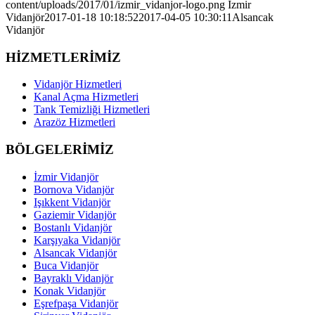
content/uploads/2017/01/izmir_vidanjor-logo.png
İzmir
Vidanjör
2017-01-18 10:18:52
2017-04-05 10:30:11
Alsancak
Vidanjör
HİZMETLERİMİZ
Vidanjör Hizmetleri
Kanal Açma Hizmetleri
Tank Temizliği Hizmetleri
Arazöz Hizmetleri
BÖLGELERİMİZ
İzmir Vidanjör
Bornova Vidanjör
Işıkkent Vidanjör
Gaziemir Vidanjör
Bostanlı Vidanjör
Karşıyaka Vidanjör
Alsancak Vidanjör
Buca Vidanjör
Bayraklı Vidanjör
Konak Vidanjör
Eşrefpaşa Vidanjör