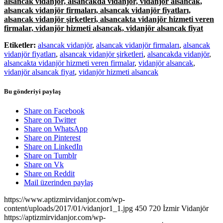
alsancak vidanjör, alsancakda vidanjör, vidanjör alsancak,
alsancak vidanjör firmaları, alsancak vidanjör fiyatları,
alsancak vidanjör şirketleri, alsancakta vidanjör hizmeti veren
firmalar, vidanjör hizmeti alsancak, vidanjör alsancak fiyat
Etiketler:
alsancak vidanjör
,
alsancak vidanjör firmaları
,
alsancak
vidanjör fiyatları
,
alsancak vidanjör şirketleri
,
alsancakda vidanjör
,
alsancakta vidanjör hizmeti veren firmalar
,
vidanjör alsancak
,
vidanjör alsancak fiyat
,
vidanjör hizmeti alsancak
Bu gönderiyi paylaş
Share on Facebook
Share on Twitter
Share on WhatsApp
Share on Pinterest
Share on LinkedIn
Share on Tumblr
Share on Vk
Share on Reddit
Mail üzerinden paylaş
https://www.aptizmirvidanjor.com/wp-
content/uploads/2017/01/vidanjor1_1.jpg
450
720
İzmir Vidanjör
https://aptizmirvidanjor.com/wp-