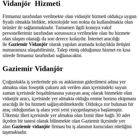
Vidanjör Hizmeti
Firmamız tarafından verilmekte olan vidanjör hizmeti oldukça uygun
fiyatlı olmakla birlikte, teknolojide son nokta da kullanılmakta olan
ürünler ile sağlanmaktadır. Tamamen ilgili konuya vakıf
personellerimiz tarafından sorunsuzca verilmekte olan bu hizmete
olan ulaşım olanağı da son derece kolaydır. İnternet aracılığı
ile
Gaziemir Vidanjör
olarak yapılan aramada kolaylıkla iletişim
numaramıza ulaşabilirsiniz. Talep etmiş olduğunuz hizmet en kısa
sürede firmamız tarafından sağlanacaktır.
Gaziemir Vidanjör
Çoğunlukla iş yerlerinde pis su atıklarının giderilmesi adına yer
almakta olan foseptik çukuru adı verilen alan içerisindeki suyun
zaman içerisinde boşaltılmasına yarayan araç olarak binmekte olan
vidanjör aracı, içerisinde yer almakta olduğu emme borusu ekipmanı
aracılığı ile bu hizmeti sağlayabilmektedir. Oldukça zor bulunan bir
araç olduğundan iş alanı yeni yeni yaygınlaşmaya başlamıştır.
Ülkemiz illeri içerisinde yer almakta olan İzmir iline bağlı 30 adet
ilçeden bir tanesi olarak bilinmekte olan Gaziemir ilçesinde yer
alan
Gaziemir vidanjör
firması bu iş alanının kurucuları niteliğini
taşımaktadır.