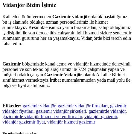
Vidanjör Bizim İşimiz
Kaliteden ödün vermeden
Gaziemir vidanjör
olarak başlattığımız
bu iş alanında oldukça uzman personellerimiz ile hizmet
sunmaktayız. Kesinlikle işimizi yarım bırakmadan, sahip olduğumuz
iş disiplini ile son derece titiz çalışarak ilgili hizmeti sizlere senelerdir
sunmanın gururunu her an yaşamaktayız. Vidanjörde bizi tercih edin
rahat edin.
Gaziemir
bölgemizde kanal açma ve vidanjör hizmetinde deneyimli
personel ve son teknoloji araçlarımız ile 7/24 çalışmalar yapan ve
müşteri odaklı çalışan
Gaziemir Vidanjör
olarak A kalite Birinci
sınıf hizmet vermekteyiz.İrtibat numaralarımızdan yada mail yolu ile
bilgi ve fiyat alabilirsiniz.
Etiketler:
gaziemir vidanjör
,
gaziemir vidanjör firmaları
,
gaziemir
vidanjör fiyatları
,
gaziemir vidanjör şirketleri
,
gaziemirde vidanjör
,
gaziemirde vidanjör hizmeti veren firmalar
,
vidanjör gaziemir
,
vidanjör gaziemir fiyat
,
vidanjör hizmeti gaziemir
Bu gönderiyi paylaş