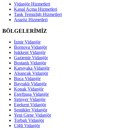
Vidanjör Hizmetleri
Kanal Açma Hizmetleri
Tank Temizliği Hizmetleri
Arazöz Hizmetleri
BÖLGELERİMİZ
İzmir Vidanjör
Bornova Vidanjör
Işıkkent Vidanjör
Gaziemir Vidanjör
Bostanlı Vidanjör
Karşıyaka Vidanjör
Alsancak Vidanjör
Buca Vidanjör
Bayraklı Vidanjör
Konak Vidanjör
Eşrefpaşa Vidanjör
Şirinyer Vidanjör
Egekent Vidanjör
Şemikler Vidanjör
Yeni Girne Vidanjör
Torbalı Vidanjör
Çiğli Vidanjör