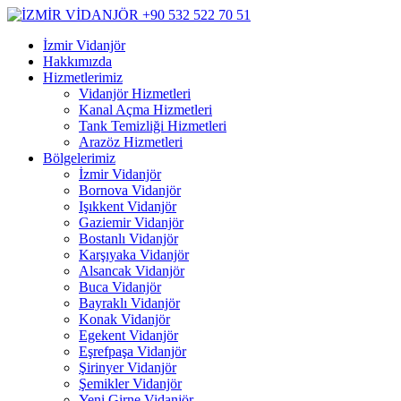
İzmir Vidanjör
Hakkımızda
Hizmetlerimiz
Vidanjör Hizmetleri
Kanal Açma Hizmetleri
Tank Temizliği Hizmetleri
Arazöz Hizmetleri
Bölgelerimiz
İzmir Vidanjör
Bornova Vidanjör
Işıkkent Vidanjör
Gaziemir Vidanjör
Bostanlı Vidanjör
Karşıyaka Vidanjör
Alsancak Vidanjör
Buca Vidanjör
Bayraklı Vidanjör
Konak Vidanjör
Egekent Vidanjör
Eşrefpaşa Vidanjör
Şirinyer Vidanjör
Şemikler Vidanjör
Yeni Girne Vidanjör