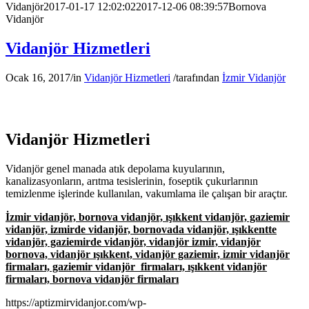
Vidanjör
2017-01-17 12:02:02
2017-12-06 08:39:57
Bornova
Vidanjör
Vidanjör Hizmetleri
Ocak 16, 2017
/
in
Vidanjör Hizmetleri
/
tarafından
İzmir Vidanjör
Vidanjör Hizmetleri
Vidanjör genel manada atık depolama kuyularının,
kanalizasyonların, arıtma tesislerinin, foseptik çukurlarının
temizlenme işlerinde kullanılan, vakumlama ile çalışan bir araçtır.
İzmir vidanjör, bornova vidanjör, ışıkkent vidanjör, gaziemir
vidanjör, izmirde vidanjör, bornovada vidanjör, ışıkkentte
vidanjör, gaziemirde vidanjör, vidanjör izmir, vidanjör
bornova, vidanjör ışıkkent, vidanjör gaziemir, izmir vidanjör
firmaları, gaziemir vidanjör firmaları, ışıkkent vidanjör
firmaları, bornova vidanjör firmaları
https://aptizmirvidanjor.com/wp-