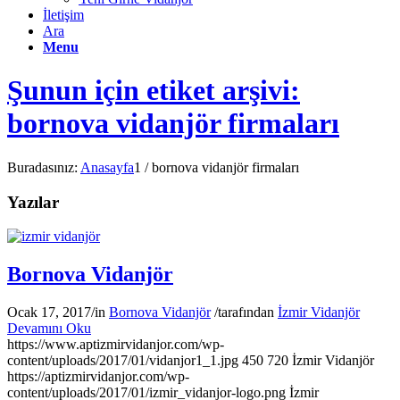
İletişim
Ara
Menu
Şunun için etiket arşivi:
bornova vidanjör firmaları
Buradasınız:
Anasayfa
1
/
bornova vidanjör firmaları
Yazılar
Bornova Vidanjör
Ocak 17, 2017
/
in
Bornova Vidanjör
/
tarafından
İzmir Vidanjör
Devamını Oku
https://www.aptizmirvidanjor.com/wp-
content/uploads/2017/01/vidanjor1_1.jpg
450
720
İzmir Vidanjör
https://aptizmirvidanjor.com/wp-
content/uploads/2017/01/izmir_vidanjor-logo.png
İzmir