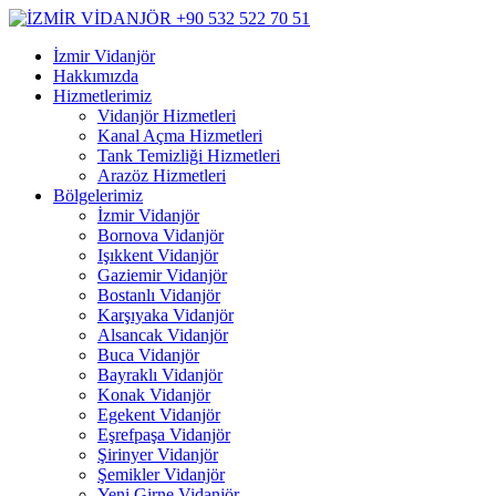
İzmir Vidanjör
Hakkımızda
Hizmetlerimiz
Vidanjör Hizmetleri
Kanal Açma Hizmetleri
Tank Temizliği Hizmetleri
Arazöz Hizmetleri
Bölgelerimiz
İzmir Vidanjör
Bornova Vidanjör
Işıkkent Vidanjör
Gaziemir Vidanjör
Bostanlı Vidanjör
Karşıyaka Vidanjör
Alsancak Vidanjör
Buca Vidanjör
Bayraklı Vidanjör
Konak Vidanjör
Egekent Vidanjör
Eşrefpaşa Vidanjör
Şirinyer Vidanjör
Şemikler Vidanjör
Yeni Girne Vidanjör