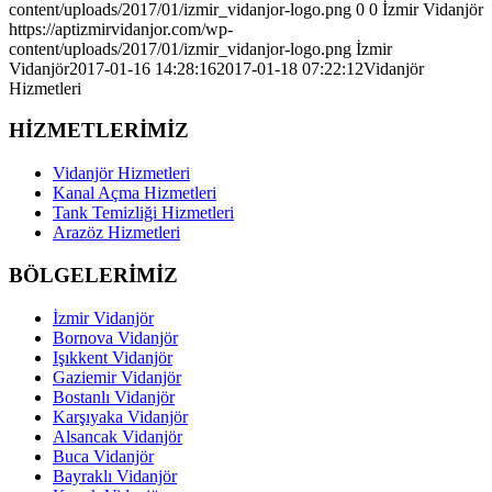
content/uploads/2017/01/izmir_vidanjor-logo.png
0
0
İzmir Vidanjör
https://aptizmirvidanjor.com/wp-
content/uploads/2017/01/izmir_vidanjor-logo.png
İzmir
Vidanjör
2017-01-16 14:28:16
2017-01-18 07:22:12
Vidanjör
Hizmetleri
HİZMETLERİMİZ
Vidanjör Hizmetleri
Kanal Açma Hizmetleri
Tank Temizliği Hizmetleri
Arazöz Hizmetleri
BÖLGELERİMİZ
İzmir Vidanjör
Bornova Vidanjör
Işıkkent Vidanjör
Gaziemir Vidanjör
Bostanlı Vidanjör
Karşıyaka Vidanjör
Alsancak Vidanjör
Buca Vidanjör
Bayraklı Vidanjör