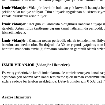
İzmir Vidanjör
: Vidanjör üzerinde bulunan çok kuvvetli basınçla berab
şekilde sular tahliye ediliyor. Tüm dünyada uygulanan bu sistem sayesi
kanala bırakılarak arındırılıyor.
İzmir Vidanjör
: Her gün kullanmakta olduğumuz kanallar alt yapı si
gelebilir. Artan nüfus kentleşme yaşamı kanal hatlarının da periyodi
hizmetinizdeyiz.
İzmir Vidanjör
: Kanallar neden periyodik olarak temizlenmesi ihtiya
bozulmasına neden olur. Bu doğrultuda 30 cm çapında yapılmış olan kan
her türlü maddenin temizliği firmamız tarafından garantili olarak sizle
İZMİR VİDANJÖR (Vidanjör Hizmetleri)
Ev ve iş yerlerinizde kendi imkanlarınız ile temizlenemeyen kanaliza
açısından çok önemli olan kanal temizleme işleri uzman kadromuz tar
sizlere sadece bir telefon uzaklığında. Detaylı bilgiler için 0 532 522
Arazöz Hizmetleri