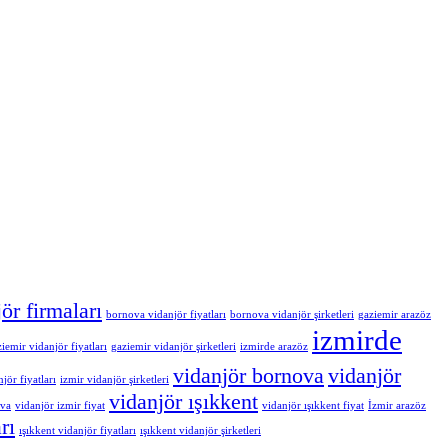
ör firmaları
bornova vidanjör fiyatları
bornova vidanjör şirketleri
gaziemir arazöz
izmirde
iemir vidanjör fiyatları
gaziemir vidanjör şirketleri
izmirde arazöz
vidanjör bornova
vidanjör
jör fiyatları
izmir vidanjör şirketleri
vidanjör ışıkkent
ova
vidanjör izmir fiyat
vidanjör ışıkkent fiyat
İzmir arazöz
rı
ışıkkent vidanjör fiyatları
ışıkkent vidanjör şirketleri