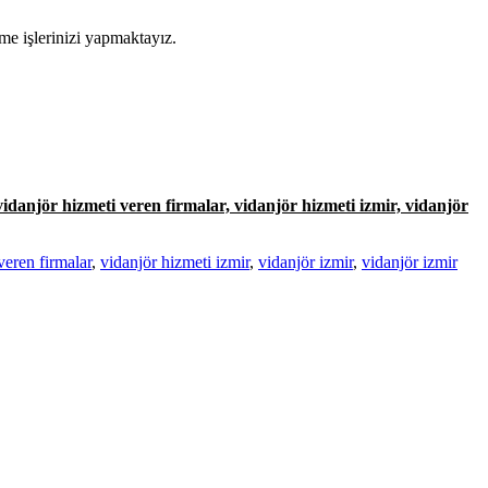
eme işlerinizi yapmaktayız.
 vidanjör hizmeti veren firmalar, vidanjör hizmeti izmir, vidanjör
veren firmalar
,
vidanjör hizmeti izmir
,
vidanjör izmir
,
vidanjör izmir