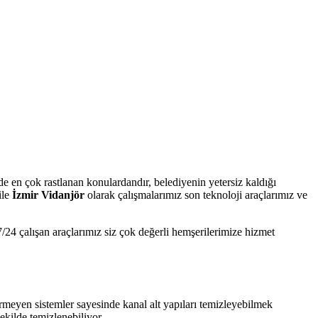
nde en çok rastlanan konulardandır, belediyenin yetersiz kaldığı
ile
İzmir Vidanjör
olarak çalışmalarımız son teknoloji araçlarımız ve
/24 çalışan araçlarımız siz çok değerli hemşerilerimize hizmet
meyen sistemler sayesinde kanal alt yapıları temizleyebilmek
ekilde temizlenebiliyor.