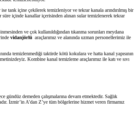
ise tank içine çekilerek temizleniyor ve tekrar kanala arındırılmış bir
süre içinde kanallar içerisinden alınan sular temizlenerek tekrar
 binmesinden ve çok kullanıldığından tıkanma sorunları meydana
erinde
vidanjörlü
araçlarımız ve alanında uzman personellerimiz ile
nında temizlenmediği taktirde kötü kokulara ve hatta kanal yapısının
zmetinizdeyiz. Kombine kanal temizleme araçlarımız ile katı ve sıvı
ece gündüz demeden çalışmalarına devam etmektedir. Sağlık
dır. İzmir’in A’dan Z’ye tüm bölgelerine hizmet veren firmamız