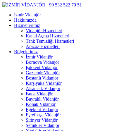
İzmir Vidanjör
Hakkımızda
Hizmetlerimiz
Vidanjör Hizmetleri
Kanal Açma Hizmetleri
Tank Temizliği Hizmetleri
Arazöz Hizmetleri
Bölgelerimiz
İzmir Vidanjör
Bornova Vidanjör
Işıkkent Vidanjör
Gaziemir Vidanjör
Bostanlı Vidanjör
Karşıyaka Vidanjör
Alsancak Vidanjör
Buca Vidanjör
Bayraklı Vidanjör
Konak Vidanjör
Egekent Vidanjör
Eşrefpaşa Vidanjör
Şirinyer Vidanjör
Şemikler Vidanjör
Yeni Girne Vidanjör