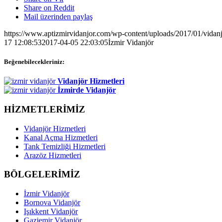
Share on Reddit
Mail üzerinden paylaş
https://www.aptizmirvidanjor.com/wp-content/uploads/2017/01/vidan
17 12:08:53
2017-04-05 22:03:05
İzmir Vidanjör
Beğenebilecekleriniz:
Vidanjör Hizmetleri
İzmirde Vidanjör
HİZMETLERİMİZ
Vidanjör Hizmetleri
Kanal Açma Hizmetleri
Tank Temizliği Hizmetleri
Arazöz Hizmetleri
BÖLGELERİMİZ
İzmir Vidanjör
Bornova Vidanjör
Işıkkent Vidanjör
Gaziemir Vidanjör