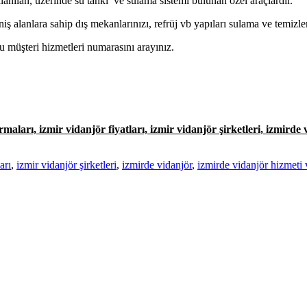
llanılan, üzerinde su tankı ve sulama sistemi bulunan özel araçlardır.
niş alanlara sahip dış mekanlarınızı, refrüj vb yapıları sulama ve temizl
müşteri hizmetleri numarasını arayınız.
rmaları, izmir vidanjör fiyatları, izmir vidanjör şirketleri, izmirde
arı
,
izmir vidanjör şirketleri
,
izmirde vidanjör
,
izmirde vidanjör hizmeti 