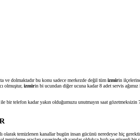
makta ve dolmaktadır bu konu sadece merkezde değil tüm
izmir
in ilçeleri
ı olmuştur,
izmir
in bi ucundan diğer ucuna kadar 8 adet servis ağımız 
 ile bir telefon kadar yakın olduğumuzu unutmayın saat gözetmeksizin 7
ER
ı olarak temizlenen kanallar bugün insan gücünü neredeyse hiç gerektir
 temizleme araçları sayesinde alt yapılar oldukça hızlı ve güvenli bir ş