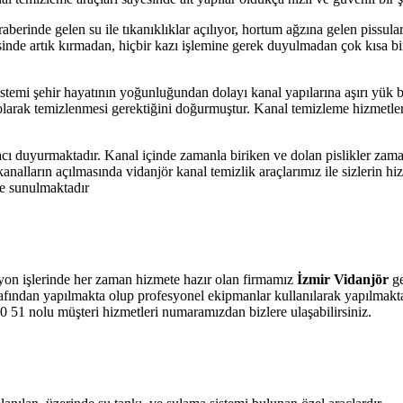
erinde gelen su ile tıkanıklıklar açılıyor, hortum ağzına gelen pissular 
nde artık kırmadan, hiçbir kazı işlemine gerek duyulmadan çok kısa bir 
stemi şehir hayatının yoğunluğundan dolayı kanal yapılarına aşırı yük
k olarak temizlenmesi gerektiğini doğurmuştur. Kanal temizleme hizmetl
cı duyurmaktadır. Kanal içinde zamanla biriken ve dolan pislikler zama
alların açılmasında vidanjör kanal temizlik araçlarımız ile sizlerin hi
re sunulmaktadır
syon işlerinde her zaman hizmete hazır olan firmamız
İzmir Vidanjör
g
afından yapılmakta olup profesyonel ekipmanlar kullanılarak yapılmakta
 70 51 nolu müşteri hizmetleri numaramızdan bizlere ulaşabilirsiniz.