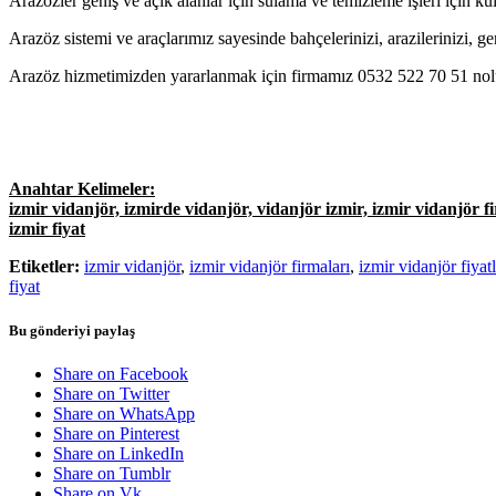
Arazözler geniş ve açık alanlar için sulama ve temizleme işleri için ku
Arazöz sistemi ve araçlarımız sayesinde bahçelerinizi, arazilerinizi, ge
Arazöz hizmetimizden yararlanmak için firmamız 0532 522 70 51 nolu 
Anahtar Kelimeler:
izmir vidanjör, izmirde vidanjör, vidanjör izmir, izmir vidanjör fi
izmir fiyat
Etiketler:
izmir vidanjör
,
izmir vidanjör firmaları
,
izmir vidanjör fiyatl
fiyat
Bu gönderiyi paylaş
Share on Facebook
Share on Twitter
Share on WhatsApp
Share on Pinterest
Share on LinkedIn
Share on Tumblr
Share on Vk