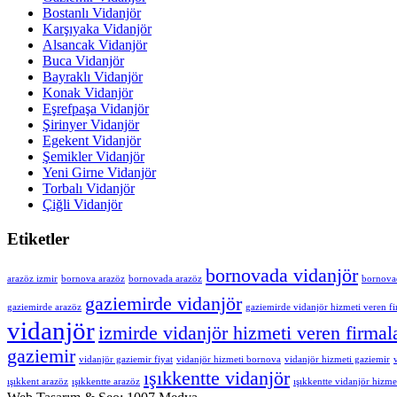
Bostanlı Vidanjör
Karşıyaka Vidanjör
Alsancak Vidanjör
Buca Vidanjör
Bayraklı Vidanjör
Konak Vidanjör
Eşrefpaşa Vidanjör
Şirinyer Vidanjör
Egekent Vidanjör
Şemikler Vidanjör
Yeni Girne Vidanjör
Torbalı Vidanjör
Çiğli Vidanjör
Etiketler
bornovada vidanjör
arazöz izmir
bornova arazöz
bornovada arazöz
bornovad
gaziemirde vidanjör
gaziemirde arazöz
gaziemirde vidanjör hizmeti veren fi
vidanjör
izmirde vidanjör hizmeti veren firmal
gaziemir
vidanjör gaziemir fiyat
vidanjör hizmeti bornova
vidanjör hizmeti gaziemir
ışıkkentte vidanjör
ışıkkent arazöz
ışıkkentte arazöz
ışıkkentte vidanjör hizme