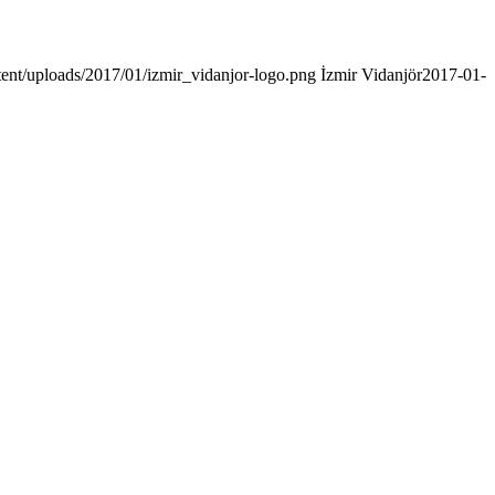
tent/uploads/2017/01/izmir_vidanjor-logo.png
İzmir Vidanjör
2017-01-