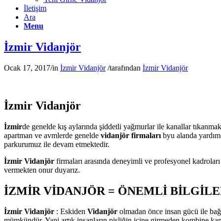
İletişim
Ara
Menu
İzmir Vidanjör
Ocak 17, 2017
/
in
İzmir Vidanjör
/
tarafından
İzmir Vidanjör
İzmir Vidanjör
İzmir
de genelde kış aylarında şiddetli yağmurlar ile kanallar tıkan
apartman ve avmlerde genelde
vidanjör firmaları
byu alanda yardımc
parkurumuz ile devam etmektedir.
İzmir Vidanjör
firmaları arasında deneyimli ve profesyonel kadroları
vermekten onur duyarız.
İZMİR VİDANJÖR = ÖNEMLİ BİLGİL
İzmir Vidanjör
: Eskiden
Vidanjör
olmadan önce insan gücü ile bağl
mümkündür. Yani artık insanların pisliğin içine girmeden kombine kanal