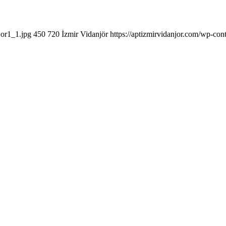
jor1_1.jpg
450
720
İzmir Vidanjör
https://aptizmirvidanjor.com/wp-con