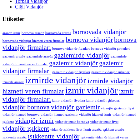
Torbalı Vidanjör
Çiğli Vidanjör
Etiketler
bornovada vidanjör
arazöz izmir
bornova arazöz
bornovada arazöz
bornova vidanjör
bornova
bornovada vidanjör hizmeti veren firmalar
vidanjör firmaları
bornova vidanjör fiyatları
bornova vidanjör şirketleri
gaziemirde vidanjör
gaziemir arazöz
gaziemirde arazöz
gaziemirde
gaziemir vidanjör
gaziemir
vidanjör hizmeti veren firmalar
vidanjör firmaları
gaziemir vidanjör fiyatları
gaziemir vidanjör şirketleri
izmirde vidanjör
izmirde vidanjör
izmirde arazöz
izmir vidanjör
hizmeti veren firmalar
izmir
vidanjör firmaları
izmir vidanjör fiyatları
izmir vidanjör şirketleri
vidanjör bornova
vidanjör gaziemir
vidanjör gaziemir fiyat
vidanjör hizmeti bornova
vidanjör hizmeti gaziemir
vidanjör hizmeti izmir
vidanjör hizmeti
vidanjör izmir
ışıkkent
vidanjör izmir bornova
vidanjör izmir fiyat
vidanjör ışıkkent
vidanjör ışıkkent fiyat
İzmir arazöz
ışıkkent arazöz
ışıkkentte vidanjör
ışıkkentte arazöz
ışıkkentte vidanjör hizmeti veren