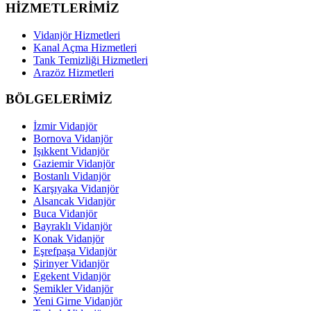
HİZMETLERİMİZ
Vidanjör Hizmetleri
Kanal Açma Hizmetleri
Tank Temizliği Hizmetleri
Arazöz Hizmetleri
BÖLGELERİMİZ
İzmir Vidanjör
Bornova Vidanjör
Işıkkent Vidanjör
Gaziemir Vidanjör
Bostanlı Vidanjör
Karşıyaka Vidanjör
Alsancak Vidanjör
Buca Vidanjör
Bayraklı Vidanjör
Konak Vidanjör
Eşrefpaşa Vidanjör
Şirinyer Vidanjör
Egekent Vidanjör
Şemikler Vidanjör
Yeni Girne Vidanjör