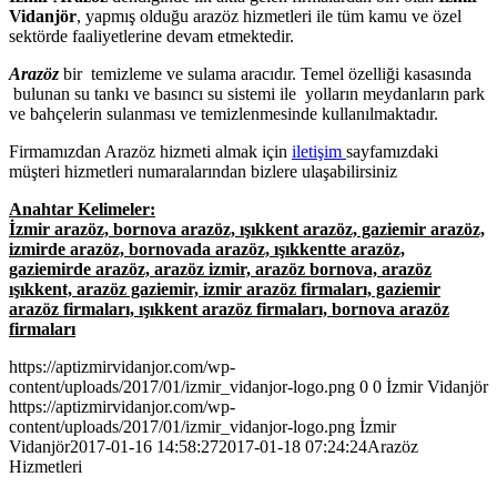
Vidanjör
, yapmış olduğu arazöz hizmetleri ile tüm kamu ve özel
sektörde faaliyetlerine devam etmektedir.
Arazöz
bir temizleme ve sulama aracıdır. Temel özelliği kasasında
bulunan su tankı ve basıncı su sistemi ile yolların meydanların park
ve bahçelerin sulanması ve temizlenmesinde kullanılmaktadır.
Firmamızdan Arazöz hizmeti almak için
iletişim
sayfamızdaki
müşteri hizmetleri numaralarından bizlere ulaşabilirsiniz
Anahtar Kelimeler:
İzmir arazöz, bornova arazöz, ışıkkent arazöz, gaziemir arazöz,
izmirde arazöz, bornovada arazöz, ışıkkentte arazöz,
gaziemirde arazöz, arazöz izmir, arazöz bornova, arazöz
ışıkkent, arazöz gaziemir, izmir arazöz firmaları, gaziemir
arazöz firmaları, ışıkkent arazöz firmaları, bornova arazöz
firmaları
https://aptizmirvidanjor.com/wp-
content/uploads/2017/01/izmir_vidanjor-logo.png
0
0
İzmir Vidanjör
https://aptizmirvidanjor.com/wp-
content/uploads/2017/01/izmir_vidanjor-logo.png
İzmir
Vidanjör
2017-01-16 14:58:27
2017-01-18 07:24:24
Arazöz
Hizmetleri