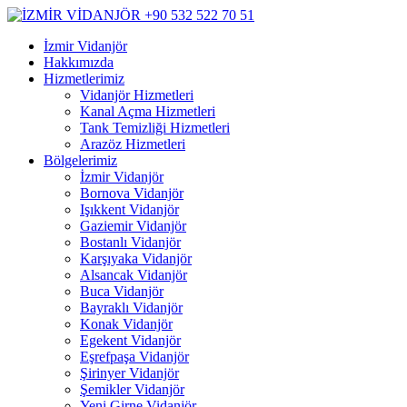
İzmir Vidanjör
Hakkımızda
Hizmetlerimiz
Vidanjör Hizmetleri
Kanal Açma Hizmetleri
Tank Temizliği Hizmetleri
Arazöz Hizmetleri
Bölgelerimiz
İzmir Vidanjör
Bornova Vidanjör
Işıkkent Vidanjör
Gaziemir Vidanjör
Bostanlı Vidanjör
Karşıyaka Vidanjör
Alsancak Vidanjör
Buca Vidanjör
Bayraklı Vidanjör
Konak Vidanjör
Egekent Vidanjör
Eşrefpaşa Vidanjör
Şirinyer Vidanjör
Şemikler Vidanjör
Yeni Girne Vidanjör