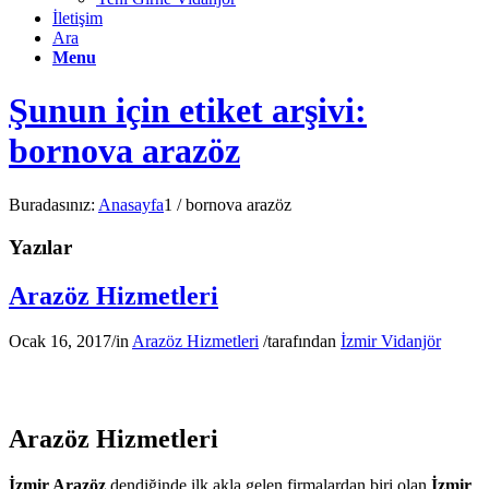
İletişim
Ara
Menu
Şunun için etiket arşivi:
bornova arazöz
Buradasınız:
Anasayfa
1
/
bornova arazöz
Yazılar
Arazöz Hizmetleri
Ocak 16, 2017
/
in
Arazöz Hizmetleri
/
tarafından
İzmir Vidanjör
Arazöz Hizmetleri
İzmir Arazöz
dendiğinde ilk akla gelen firmalardan biri olan
İzmir