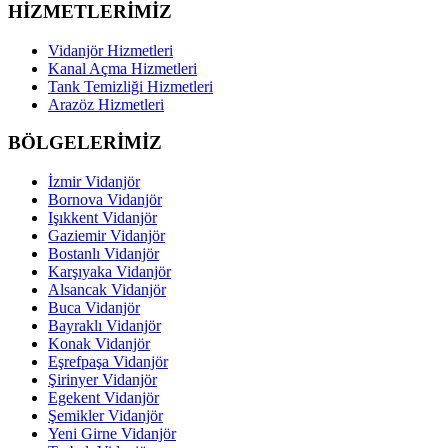
HİZMETLERİMİZ
Vidanjör Hizmetleri
Kanal Açma Hizmetleri
Tank Temizliği Hizmetleri
Arazöz Hizmetleri
BÖLGELERİMİZ
İzmir Vidanjör
Bornova Vidanjör
Işıkkent Vidanjör
Gaziemir Vidanjör
Bostanlı Vidanjör
Karşıyaka Vidanjör
Alsancak Vidanjör
Buca Vidanjör
Bayraklı Vidanjör
Konak Vidanjör
Eşrefpaşa Vidanjör
Şirinyer Vidanjör
Egekent Vidanjör
Şemikler Vidanjör
Yeni Girne Vidanjör