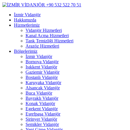
İzmir Vidanjör
Hakkımızda
Hizmetlerimiz
Vidanjör Hizmetleri
Kanal Açma Hizmetleri
Tank Temizliği Hizmetleri
Arazöz Hizmetleri
Bölgelerimiz
İzmir Vidanjör
Bornova Vidanjör
Işıkkent Vidanjör
Gaziemir Vidanjör
Bostanlı Vidanjör
Karşıyaka Vidanjör
Alsancak Vidanjör
Buca Vidanjör
Bayraklı Vidanjör
Konak Vidanjör
Egekent Vidanjör
Eşrefpaşa Vidanjör
Şirinyer Vidanjör
Şemikler Vidanjör
Yeni Girne Vidanjör