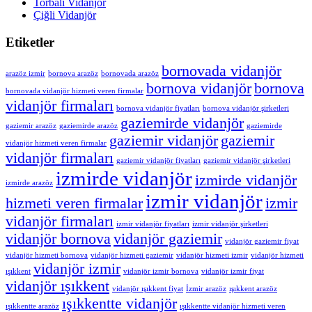
Torbalı Vidanjör
Çiğli Vidanjör
Etiketler
bornovada vidanjör
arazöz izmir
bornova arazöz
bornovada arazöz
bornova vidanjör
bornova
bornovada vidanjör hizmeti veren firmalar
vidanjör firmaları
bornova vidanjör fiyatları
bornova vidanjör şirketleri
gaziemirde vidanjör
gaziemir arazöz
gaziemirde arazöz
gaziemirde
gaziemir vidanjör
gaziemir
vidanjör hizmeti veren firmalar
vidanjör firmaları
gaziemir vidanjör fiyatları
gaziemir vidanjör şirketleri
izmirde vidanjör
izmirde vidanjör
izmirde arazöz
izmir vidanjör
hizmeti veren firmalar
izmir
vidanjör firmaları
izmir vidanjör fiyatları
izmir vidanjör şirketleri
vidanjör bornova
vidanjör gaziemir
vidanjör gaziemir fiyat
vidanjör hizmeti bornova
vidanjör hizmeti gaziemir
vidanjör hizmeti izmir
vidanjör hizmeti
vidanjör izmir
ışıkkent
vidanjör izmir bornova
vidanjör izmir fiyat
vidanjör ışıkkent
vidanjör ışıkkent fiyat
İzmir arazöz
ışıkkent arazöz
ışıkkentte vidanjör
ışıkkentte arazöz
ışıkkentte vidanjör hizmeti veren