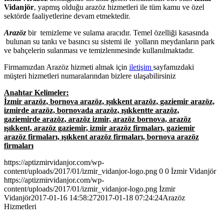
Vidanjör
, yapmış olduğu arazöz hizmetleri ile tüm kamu ve özel
sektörde faaliyetlerine devam etmektedir.
Arazöz
bir temizleme ve sulama aracıdır. Temel özelliği kasasında
bulunan su tankı ve basıncı su sistemi ile yolların meydanların park
ve bahçelerin sulanması ve temizlenmesinde kullanılmaktadır.
Firmamızdan Arazöz hizmeti almak için
iletişim
sayfamızdaki
müşteri hizmetleri numaralarından bizlere ulaşabilirsiniz
Anahtar Kelimeler:
İzmir arazöz, bornova arazöz, ışıkkent arazöz, gaziemir arazöz,
izmirde arazöz, bornovada arazöz, ışıkkentte arazöz,
gaziemirde arazöz, arazöz izmir, arazöz bornova, arazöz
ışıkkent, arazöz gaziemir, izmir arazöz firmaları, gaziemir
arazöz firmaları, ışıkkent arazöz firmaları, bornova arazöz
firmaları
https://aptizmirvidanjor.com/wp-
content/uploads/2017/01/izmir_vidanjor-logo.png
0
0
İzmir Vidanjör
https://aptizmirvidanjor.com/wp-
content/uploads/2017/01/izmir_vidanjor-logo.png
İzmir
Vidanjör
2017-01-16 14:58:27
2017-01-18 07:24:24
Arazöz
Hizmetleri