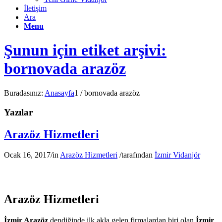
İletişim
Ara
Menu
Şunun için etiket arşivi:
bornovada arazöz
Buradasınız:
Anasayfa
1
/
bornovada arazöz
Yazılar
Arazöz Hizmetleri
Ocak 16, 2017
/
in
Arazöz Hizmetleri
/
tarafından
İzmir Vidanjör
Arazöz Hizmetleri
İzmir Arazöz
dendiğinde ilk akla gelen firmalardan biri olan
İzmir