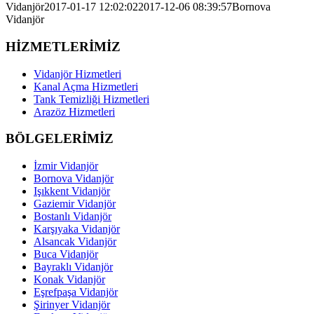
Vidanjör
2017-01-17 12:02:02
2017-12-06 08:39:57
Bornova
Vidanjör
HİZMETLERİMİZ
Vidanjör Hizmetleri
Kanal Açma Hizmetleri
Tank Temizliği Hizmetleri
Arazöz Hizmetleri
BÖLGELERİMİZ
İzmir Vidanjör
Bornova Vidanjör
Işıkkent Vidanjör
Gaziemir Vidanjör
Bostanlı Vidanjör
Karşıyaka Vidanjör
Alsancak Vidanjör
Buca Vidanjör
Bayraklı Vidanjör
Konak Vidanjör
Eşrefpaşa Vidanjör
Şirinyer Vidanjör