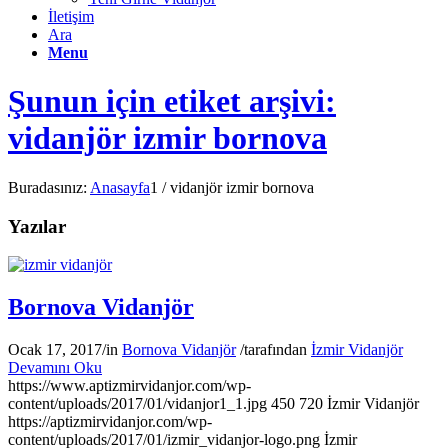
İletişim
Ara
Menu
Şunun için etiket arşivi:
vidanjör izmir bornova
Buradasınız:
Anasayfa
1
/
vidanjör izmir bornova
Yazılar
Bornova Vidanjör
Ocak 17, 2017
/
in
Bornova Vidanjör
/
tarafından
İzmir Vidanjör
Devamını Oku
https://www.aptizmirvidanjor.com/wp-
content/uploads/2017/01/vidanjor1_1.jpg
450
720
İzmir Vidanjör
https://aptizmirvidanjor.com/wp-
content/uploads/2017/01/izmir_vidanjor-logo.png
İzmir