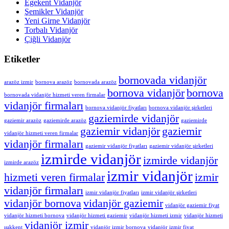
Egekent Vidanjör
Şemikler Vidanjör
Yeni Girne Vidanjör
Torbalı Vidanjör
Çiğli Vidanjör
Etiketler
bornovada vidanjör
arazöz izmir
bornova arazöz
bornovada arazöz
bornova vidanjör
bornova
bornovada vidanjör hizmeti veren firmalar
vidanjör firmaları
bornova vidanjör fiyatları
bornova vidanjör şirketleri
gaziemirde vidanjör
gaziemir arazöz
gaziemirde arazöz
gaziemirde
gaziemir vidanjör
gaziemir
vidanjör hizmeti veren firmalar
vidanjör firmaları
gaziemir vidanjör fiyatları
gaziemir vidanjör şirketleri
izmirde vidanjör
izmirde vidanjör
izmirde arazöz
izmir vidanjör
hizmeti veren firmalar
izmir
vidanjör firmaları
izmir vidanjör fiyatları
izmir vidanjör şirketleri
vidanjör bornova
vidanjör gaziemir
vidanjör gaziemir fiyat
vidanjör hizmeti bornova
vidanjör hizmeti gaziemir
vidanjör hizmeti izmir
vidanjör hizmeti
vidanjör izmir
ışıkkent
vidanjör izmir bornova
vidanjör izmir fiyat