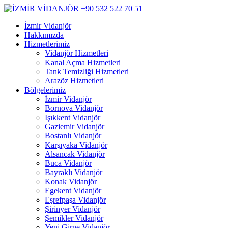
İzmir Vidanjör
Hakkımızda
Hizmetlerimiz
Vidanjör Hizmetleri
Kanal Açma Hizmetleri
Tank Temizliği Hizmetleri
Arazöz Hizmetleri
Bölgelerimiz
İzmir Vidanjör
Bornova Vidanjör
Işıkkent Vidanjör
Gaziemir Vidanjör
Bostanlı Vidanjör
Karşıyaka Vidanjör
Alsancak Vidanjör
Buca Vidanjör
Bayraklı Vidanjör
Konak Vidanjör
Egekent Vidanjör
Eşrefpaşa Vidanjör
Şirinyer Vidanjör
Şemikler Vidanjör
Yeni Girne Vidanjör