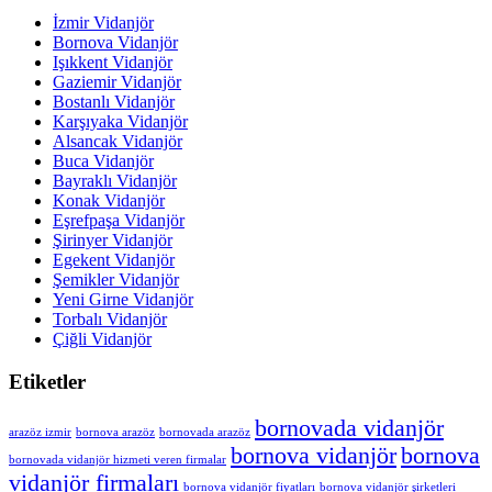
İzmir Vidanjör
Bornova Vidanjör
Işıkkent Vidanjör
Gaziemir Vidanjör
Bostanlı Vidanjör
Karşıyaka Vidanjör
Alsancak Vidanjör
Buca Vidanjör
Bayraklı Vidanjör
Konak Vidanjör
Eşrefpaşa Vidanjör
Şirinyer Vidanjör
Egekent Vidanjör
Şemikler Vidanjör
Yeni Girne Vidanjör
Torbalı Vidanjör
Çiğli Vidanjör
Etiketler
bornovada vidanjör
arazöz izmir
bornova arazöz
bornovada arazöz
bornova vidanjör
bornova
bornovada vidanjör hizmeti veren firmalar
vidanjör firmaları
bornova vidanjör fiyatları
bornova vidanjör şirketleri