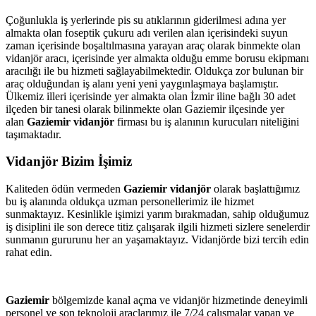
Çoğunlukla iş yerlerinde pis su atıklarının giderilmesi adına yer
almakta olan foseptik çukuru adı verilen alan içerisindeki suyun
zaman içerisinde boşaltılmasına yarayan araç olarak binmekte olan
vidanjör aracı, içerisinde yer almakta olduğu emme borusu ekipmanı
aracılığı ile bu hizmeti sağlayabilmektedir. Oldukça zor bulunan bir
araç olduğundan iş alanı yeni yeni yaygınlaşmaya başlamıştır.
Ülkemiz illeri içerisinde yer almakta olan İzmir iline bağlı 30 adet
ilçeden bir tanesi olarak bilinmekte olan Gaziemir ilçesinde yer
alan
Gaziemir vidanjör
firması bu iş alanının kurucuları niteliğini
taşımaktadır.
Vidanjör Bizim İşimiz
Kaliteden ödün vermeden
Gaziemir vidanjör
olarak başlattığımız
bu iş alanında oldukça uzman personellerimiz ile hizmet
sunmaktayız. Kesinlikle işimizi yarım bırakmadan, sahip olduğumuz
iş disiplini ile son derece titiz çalışarak ilgili hizmeti sizlere senelerdir
sunmanın gururunu her an yaşamaktayız. Vidanjörde bizi tercih edin
rahat edin.
Gaziemir
bölgemizde kanal açma ve vidanjör hizmetinde deneyimli
personel ve son teknoloji araçlarımız ile 7/24 çalışmalar yapan ve