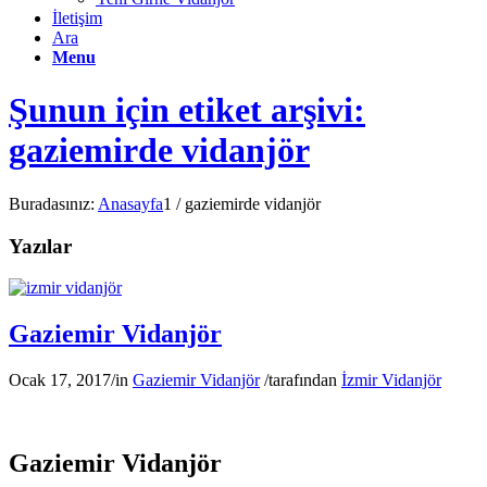
İletişim
Ara
Menu
Şunun için etiket arşivi:
gaziemirde vidanjör
Buradasınız:
Anasayfa
1
/
gaziemirde vidanjör
Yazılar
Gaziemir Vidanjör
Ocak 17, 2017
/
in
Gaziemir Vidanjör
/
tarafından
İzmir Vidanjör
Gaziemir Vidanjör