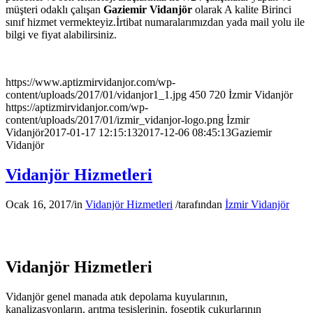
müşteri odaklı çalışan
Gaziemir Vidanjör
olarak A kalite Birinci
sınıf hizmet vermekteyiz.İrtibat numaralarımızdan yada mail yolu ile
bilgi ve fiyat alabilirsiniz.
https://www.aptizmirvidanjor.com/wp-
content/uploads/2017/01/vidanjor1_1.jpg
450
720
İzmir Vidanjör
https://aptizmirvidanjor.com/wp-
content/uploads/2017/01/izmir_vidanjor-logo.png
İzmir
Vidanjör
2017-01-17 12:15:13
2017-12-06 08:45:13
Gaziemir
Vidanjör
Vidanjör Hizmetleri
Ocak 16, 2017
/
in
Vidanjör Hizmetleri
/
tarafından
İzmir Vidanjör
Vidanjör Hizmetleri
Vidanjör genel manada atık depolama kuyularının,
kanalizasyonların, arıtma tesislerinin, foseptik çukurlarının