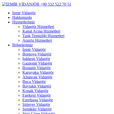
İzmir Vidanjör
Hakkımızda
Hizmetlerimiz
Vidanjör Hizmetleri
Kanal Açma Hizmetleri
Tank Temizliği Hizmetleri
Arazöz Hizmetleri
Bölgelerimiz
İzmir Vidanjör
Bornova Vidanjör
Işıkkent Vidanjör
Gaziemir Vidanjör
Bostanlı Vidanjör
Karşıyaka Vidanjör
Alsancak Vidanjör
Buca Vidanjör
Bayraklı Vidanjör
Konak Vidanjör
Egekent Vidanjör
Eşrefpaşa Vidanjör
Şirinyer Vidanjör
Şemikler Vidanjör
Yeni Girne Vidanjör