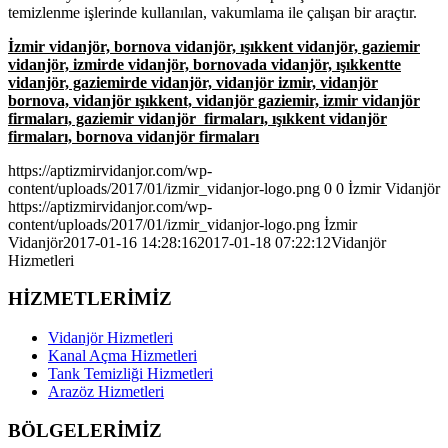
temizlenme işlerinde kullanılan, vakumlama ile çalışan bir araçtır.
İzmir vidanjör, bornova vidanjör, ışıkkent vidanjör, gaziemir
vidanjör, izmirde vidanjör, bornovada vidanjör, ışıkkentte
vidanjör, gaziemirde vidanjör, vidanjör izmir, vidanjör
bornova, vidanjör ışıkkent, vidanjör gaziemir, izmir vidanjör
firmaları, gaziemir vidanjör firmaları, ışıkkent vidanjör
firmaları, bornova vidanjör firmaları
https://aptizmirvidanjor.com/wp-
content/uploads/2017/01/izmir_vidanjor-logo.png
0
0
İzmir Vidanjör
https://aptizmirvidanjor.com/wp-
content/uploads/2017/01/izmir_vidanjor-logo.png
İzmir
Vidanjör
2017-01-16 14:28:16
2017-01-18 07:22:12
Vidanjör
Hizmetleri
HİZMETLERİMİZ
Vidanjör Hizmetleri
Kanal Açma Hizmetleri
Tank Temizliği Hizmetleri
Arazöz Hizmetleri
BÖLGELERİMİZ