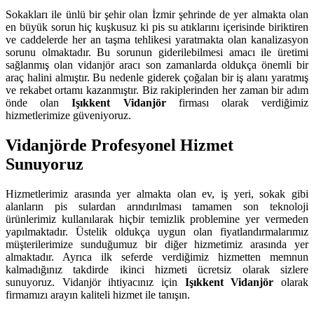
Sokakları ile ünlü bir şehir olan İzmir şehrinde de yer almakta olan
en büyük sorun hiç kuşkusuz ki pis su atıklarını içerisinde biriktiren
ve caddelerde her an taşma tehlikesi yaratmakta olan kanalizasyon
sorunu olmaktadır. Bu sorunun giderilebilmesi amacı ile üretimi
sağlanmış olan vidanjör aracı son zamanlarda oldukça önemli bir
araç halini almıştır. Bu nedenle giderek çoğalan bir iş alanı yaratmış
ve rekabet ortamı kazanmıştır. Biz rakiplerinden her zaman bir adım
önde olan
Işıkkent Vidanjör
firması olarak verdiğimiz
hizmetlerimize güveniyoruz.
Vidanjörde Profesyonel Hizmet
Sunuyoruz
Hizmetlerimiz arasında yer almakta olan ev, iş yeri, sokak gibi
alanların pis sulardan arındırılması tamamen son teknoloji
ürünlerimiz kullanılarak hiçbir temizlik problemine yer vermeden
yapılmaktadır. Üstelik oldukça uygun olan fiyatlandırmalarımız
müşterilerimize sunduğumuz bir diğer hizmetimiz arasında yer
almaktadır. Ayrıca ilk seferde verdiğimiz hizmetten memnun
kalmadığınız takdirde ikinci hizmeti ücretsiz olarak sizlere
sunuyoruz. Vidanjör ihtiyacınız için
Işıkkent Vidanjör
olarak
firmamızı arayın kaliteli hizmet ile tanışın.