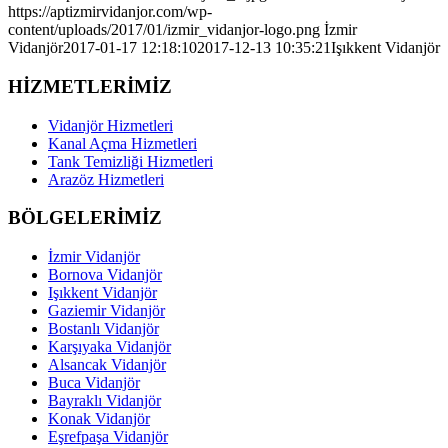
https://aptizmirvidanjor.com/wp-
content/uploads/2017/01/izmir_vidanjor-logo.png
İzmir
Vidanjör
2017-01-17 12:18:10
2017-12-13 10:35:21
Işıkkent Vidanjör
HİZMETLERİMİZ
Vidanjör Hizmetleri
Kanal Açma Hizmetleri
Tank Temizliği Hizmetleri
Arazöz Hizmetleri
BÖLGELERİMİZ
İzmir Vidanjör
Bornova Vidanjör
Işıkkent Vidanjör
Gaziemir Vidanjör
Bostanlı Vidanjör
Karşıyaka Vidanjör
Alsancak Vidanjör
Buca Vidanjör
Bayraklı Vidanjör
Konak Vidanjör
Eşrefpaşa Vidanjör