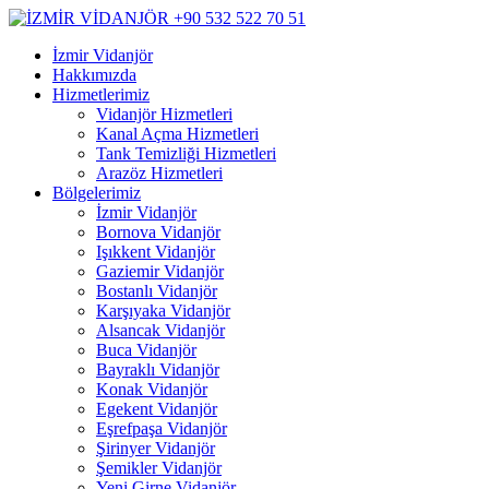
İzmir Vidanjör
Hakkımızda
Hizmetlerimiz
Vidanjör Hizmetleri
Kanal Açma Hizmetleri
Tank Temizliği Hizmetleri
Arazöz Hizmetleri
Bölgelerimiz
İzmir Vidanjör
Bornova Vidanjör
Işıkkent Vidanjör
Gaziemir Vidanjör
Bostanlı Vidanjör
Karşıyaka Vidanjör
Alsancak Vidanjör
Buca Vidanjör
Bayraklı Vidanjör
Konak Vidanjör
Egekent Vidanjör
Eşrefpaşa Vidanjör
Şirinyer Vidanjör
Şemikler Vidanjör
Yeni Girne Vidanjör