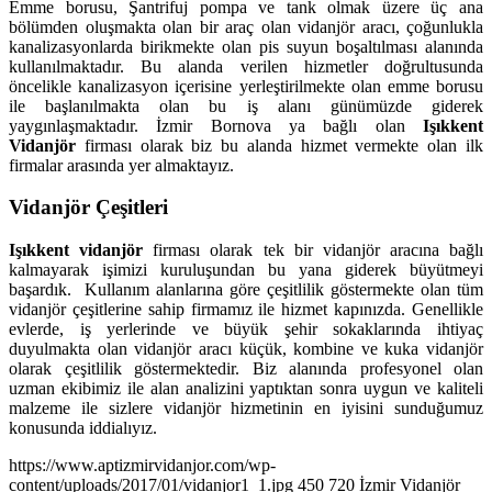
Emme borusu, Şantrifuj pompa ve tank olmak üzere üç ana
bölümden oluşmakta olan bir araç olan vidanjör aracı, çoğunlukla
kanalizasyonlarda birikmekte olan pis suyun boşaltılması alanında
kullanılmaktadır. Bu alanda verilen hizmetler doğrultusunda
öncelikle kanalizasyon içerisine yerleştirilmekte olan emme borusu
ile başlanılmakta olan bu iş alanı günümüzde giderek
yaygınlaşmaktadır. İzmir Bornova ya bağlı olan
Işıkkent
Vidanjör
firması olarak biz bu alanda hizmet vermekte olan ilk
firmalar arasında yer almaktayız.
Vidanjör Çeşitleri
Işıkkent vidanjör
firması olarak tek bir vidanjör aracına bağlı
kalmayarak işimizi kuruluşundan bu yana giderek büyütmeyi
başardık. Kullanım alanlarına göre çeşitlilik göstermekte olan tüm
vidanjör çeşitlerine sahip firmamız ile hizmet kapınızda. Genellikle
evlerde, iş yerlerinde ve büyük şehir sokaklarında ihtiyaç
duyulmakta olan vidanjör aracı küçük, kombine ve kuka vidanjör
olarak çeşitlilik göstermektedir. Biz alanında profesyonel olan
uzman ekibimiz ile alan analizini yaptıktan sonra uygun ve kaliteli
malzeme ile sizlere vidanjör hizmetinin en iyisini sunduğumuz
konusunda iddialıyız.
https://www.aptizmirvidanjor.com/wp-
content/uploads/2017/01/vidanjor1_1.jpg
450
720
İzmir Vidanjör