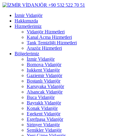
İzmir Vidanjör
Hakkımızda
Hizmetlerimiz
Vidanjör Hizmetleri
Kanal Açma Hizmetleri
Tank Temizliği Hizmetleri
Arazöz Hizmetleri
Bölgelerimiz
İzmir Vidanjör
Bornova Vidanjör
Işıkkent Vidanjör
Gaziemir Vidanjör
Bostanlı Vidanjör
Karşıyaka Vidanjör
Alsancak Vidanjör
Buca Vidanjör
Bayraklı Vidanjör
Konak Vidanjör
Egekent Vidanjör
Eşrefpaşa Vidanjör
Şirinyer Vidanjör
Şemikler Vidanjör
Yeni Girne Vidanjör