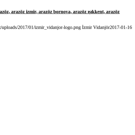
azöz, arazöz izmir, arazöz bornova, arazöz ışıkkent, arazöz
nt/uploads/2017/01/izmir_vidanjor-logo.png
İzmir Vidanjör
2017-01-16