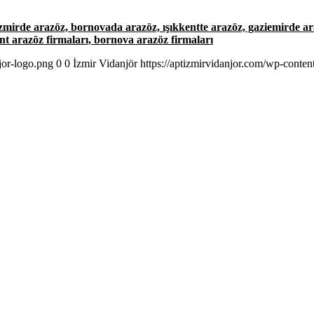
izmirde arazöz, bornovada arazöz, ışıkkentte arazöz, gaziemirde ar
ent arazöz firmaları, bornova arazöz firmaları
jor-logo.png
0
0
İzmir Vidanjör
https://aptizmirvidanjor.com/wp-conte