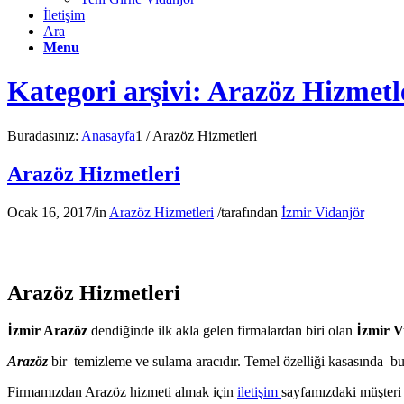
İletişim
Ara
Menu
Kategori arşivi: Arazöz Hizmetl
Buradasınız:
Anasayfa
1
/
Arazöz Hizmetleri
Arazöz Hizmetleri
Ocak 16, 2017
/
in
Arazöz Hizmetleri
/
tarafından
İzmir Vidanjör
Arazöz Hizmetleri
İzmir Arazöz
dendiğinde ilk akla gelen firmalardan biri olan
İzmir V
Arazöz
bir temizleme ve sulama aracıdır. Temel özelliği kasasında bu
Firmamızdan Arazöz hizmeti almak için
iletişim
sayfamızdaki müşteri 