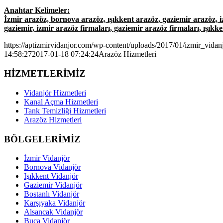
Anahtar Kelimeler:
İzmir arazöz, bornova arazöz, ışıkkent arazöz, gaziemir arazöz, 
gaziemir, izmir arazöz firmaları, gaziemir arazöz firmaları, ışıkk
https://aptizmirvidanjor.com/wp-content/uploads/2017/01/izmir_vidan
14:58:27
2017-01-18 07:24:24
Arazöz Hizmetleri
HİZMETLERİMİZ
Vidanjör Hizmetleri
Kanal Açma Hizmetleri
Tank Temizliği Hizmetleri
Arazöz Hizmetleri
BÖLGELERİMİZ
İzmir Vidanjör
Bornova Vidanjör
Işıkkent Vidanjör
Gaziemir Vidanjör
Bostanlı Vidanjör
Karşıyaka Vidanjör
Alsancak Vidanjör
Buca Vidanjör