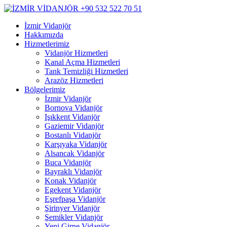
İzmir Vidanjör
Hakkımızda
Hizmetlerimiz
Vidanjör Hizmetleri
Kanal Açma Hizmetleri
Tank Temizliği Hizmetleri
Arazöz Hizmetleri
Bölgelerimiz
İzmir Vidanjör
Bornova Vidanjör
Işıkkent Vidanjör
Gaziemir Vidanjör
Bostanlı Vidanjör
Karşıyaka Vidanjör
Alsancak Vidanjör
Buca Vidanjör
Bayraklı Vidanjör
Konak Vidanjör
Egekent Vidanjör
Eşrefpaşa Vidanjör
Şirinyer Vidanjör
Şemikler Vidanjör
Yeni Girne Vidanjör