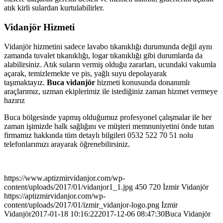
atık kirli sulardan kurtulabilirler.
Vidanjör Hizmeti
Vidanjör hizmetini sadece lavabo tıkanıklığı durumunda değil aynı
zamanda tuvalet tıkanıklığı, logar tıkanıklığı gibi durumlarda da
alabilirsiniz. Atık suların vermiş olduğu zararları, ucundaki vakumla
açarak, temizlemekte ve pis, yağlı suyu depolayarak
taşımaktayız.
Buca vidanjör
hizmeti konusunda donanımlı
araçlarımız, uzman ekiplerimiz ile istediğiniz zaman hizmet vermeye
hazırız
Buca bölgesinde yapmış olduğumuz profesyonel çalışmalar ile her
zaman işimizde halk sağlığını ve müşteri memnuniyetini önde tutan
firmamız hakkında tüm detaylı bilgileri 0532 522 70 51 nolu
telefonlarımızı arayarak öğrenebilirsiniz.
https://www.aptizmirvidanjor.com/wp-
content/uploads/2017/01/vidanjor1_1.jpg
450
720
İzmir Vidanjör
https://aptizmirvidanjor.com/wp-
content/uploads/2017/01/izmir_vidanjor-logo.png
İzmir
Vidanjör
2017-01-18 10:16:22
2017-12-06 08:47:30
Buca Vidanjör