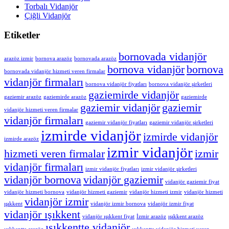
Torbalı Vidanjör
Çiğli Vidanjör
Etiketler
bornovada vidanjör
arazöz izmir
bornova arazöz
bornovada arazöz
bornova vidanjör
bornova
bornovada vidanjör hizmeti veren firmalar
vidanjör firmaları
bornova vidanjör fiyatları
bornova vidanjör şirketleri
gaziemirde vidanjör
gaziemir arazöz
gaziemirde arazöz
gaziemirde
gaziemir vidanjör
gaziemir
vidanjör hizmeti veren firmalar
vidanjör firmaları
gaziemir vidanjör fiyatları
gaziemir vidanjör şirketleri
izmirde vidanjör
izmirde vidanjör
izmirde arazöz
izmir vidanjör
hizmeti veren firmalar
izmir
vidanjör firmaları
izmir vidanjör fiyatları
izmir vidanjör şirketleri
vidanjör bornova
vidanjör gaziemir
vidanjör gaziemir fiyat
vidanjör hizmeti bornova
vidanjör hizmeti gaziemir
vidanjör hizmeti izmir
vidanjör hizmeti
vidanjör izmir
ışıkkent
vidanjör izmir bornova
vidanjör izmir fiyat
vidanjör ışıkkent
vidanjör ışıkkent fiyat
İzmir arazöz
ışıkkent arazöz
ışıkkentte vidanjör