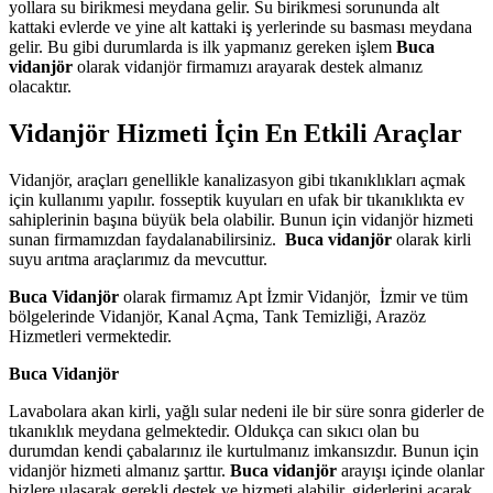
yollara su birikmesi meydana gelir. Su birikmesi sorununda alt
kattaki evlerde ve yine alt kattaki iş yerlerinde su basması meydana
gelir. Bu gibi durumlarda is ilk yapmanız gereken işlem
Buca
vidanjör
olarak vidanjör firmamızı arayarak destek almanız
olacaktır.
Vidanjör Hizmeti İçin En Etkili Araçlar
Vidanjör, araçları genellikle kanalizasyon gibi tıkanıklıkları açmak
için kullanımı yapılır. fosseptik kuyuları en ufak bir tıkanıklıkta ev
sahiplerinin başına büyük bela olabilir. Bunun için vidanjör hizmeti
sunan firmamızdan faydalanabilirsiniz.
Buca vidanjör
olarak kirli
suyu arıtma araçlarımız da mevcuttur.
Buca Vidanjör
olarak firmamız Apt İzmir Vidanjör, İzmir ve tüm
bölgelerinde Vidanjör, Kanal Açma, Tank Temizliği, Arazöz
Hizmetleri vermektedir.
Buca Vidanjör
Lavabolara akan kirli, yağlı sular nedeni ile bir süre sonra giderler de
tıkanıklık meydana gelmektedir. Oldukça can sıkıcı olan bu
durumdan kendi çabalarınız ile kurtulmanız imkansızdır. Bunun için
vidanjör hizmeti almanız şarttır.
Buca vidanjör
arayışı içinde olanlar
bizlere ulaşarak gerekli destek ve hizmeti alabilir, giderlerini açarak