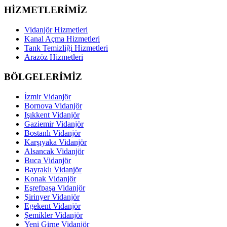
HİZMETLERİMİZ
Vidanjör Hizmetleri
Kanal Açma Hizmetleri
Tank Temizliği Hizmetleri
Arazöz Hizmetleri
BÖLGELERİMİZ
İzmir Vidanjör
Bornova Vidanjör
Işıkkent Vidanjör
Gaziemir Vidanjör
Bostanlı Vidanjör
Karşıyaka Vidanjör
Alsancak Vidanjör
Buca Vidanjör
Bayraklı Vidanjör
Konak Vidanjör
Eşrefpaşa Vidanjör
Şirinyer Vidanjör
Egekent Vidanjör
Şemikler Vidanjör
Yeni Girne Vidanjör