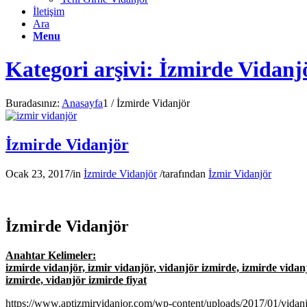
İletişim
Ara
Menu
Kategori arşivi: İzmirde Vidanj
Buradasınız:
Anasayfa
1
/
İzmirde Vidanjör
İzmirde Vidanjör
Ocak 23, 2017
/
in
İzmirde Vidanjör
/
tarafından
İzmir Vidanjör
İzmirde Vidanjör
Anahtar Kelimeler:
izmirde vidanjör, izmir vidanjör, vidanjör izmirde, izmirde vidanj
izmirde, vidanjör izmirde fiyat
https://www.aptizmirvidanjor.com/wp-content/uploads/2017/01/vidan