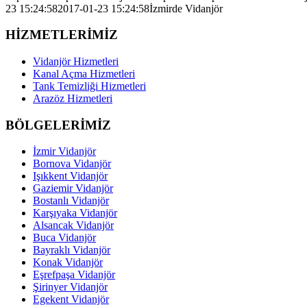
23 15:24:58
2017-01-23 15:24:58
İzmirde Vidanjör
HİZMETLERİMİZ
Vidanjör Hizmetleri
Kanal Açma Hizmetleri
Tank Temizliği Hizmetleri
Arazöz Hizmetleri
BÖLGELERİMİZ
İzmir Vidanjör
Bornova Vidanjör
Işıkkent Vidanjör
Gaziemir Vidanjör
Bostanlı Vidanjör
Karşıyaka Vidanjör
Alsancak Vidanjör
Buca Vidanjör
Bayraklı Vidanjör
Konak Vidanjör
Eşrefpaşa Vidanjör
Şirinyer Vidanjör
Egekent Vidanjör