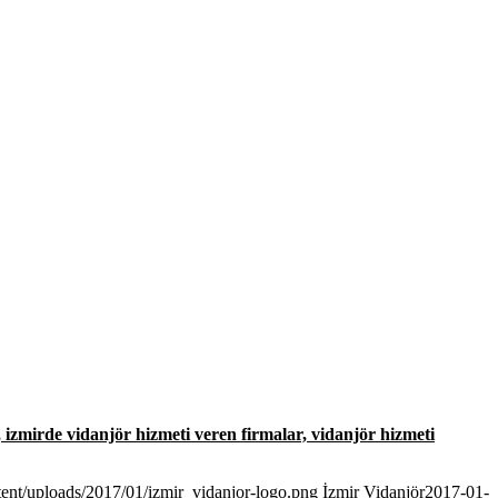
i, izmirde vidanjör hizmeti veren firmalar, vidanjör hizmeti
tent/uploads/2017/01/izmir_vidanjor-logo.png
İzmir Vidanjör
2017-01-