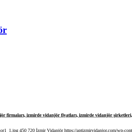
ör
ör firmaları, izmirde vidanjör fiyatları, izmirde vidanjör şirketler
jor1_1.jpg
450
720
İzmir Vidanjör
https://aptizmirvidanjor.com/wp-con