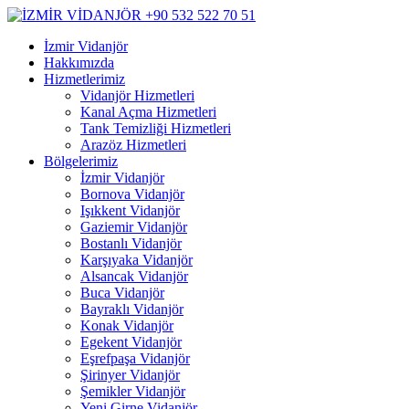
İzmir Vidanjör
Hakkımızda
Hizmetlerimiz
Vidanjör Hizmetleri
Kanal Açma Hizmetleri
Tank Temizliği Hizmetleri
Arazöz Hizmetleri
Bölgelerimiz
İzmir Vidanjör
Bornova Vidanjör
Işıkkent Vidanjör
Gaziemir Vidanjör
Bostanlı Vidanjör
Karşıyaka Vidanjör
Alsancak Vidanjör
Buca Vidanjör
Bayraklı Vidanjör
Konak Vidanjör
Egekent Vidanjör
Eşrefpaşa Vidanjör
Şirinyer Vidanjör
Şemikler Vidanjör
Yeni Girne Vidanjör