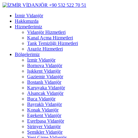
İzmir Vidanjör
Hakkımızda
Hizmetlerimiz
Vidanjör Hizmetleri
Kanal Açma Hizmetleri
Tank Temizliği Hizmetleri
Arazöz Hizmetleri
Bölgelerimiz
İzmir Vidanjör
Bornova Vidanjör
Işıkkent Vidanjör
Gaziemir Vidanjör
Bostanlı Vidanjör
Karşıyaka Vidanjör
Alsancak Vidanjör
Buca Vidanjör
Bayraklı Vidanjör
Konak Vidanjör
Egekent Vidanjör
Eşrefpaşa Vidanjör
Şirinyer Vidanjör
Şemikler Vidanjör
Yeni Girne Vidanjör