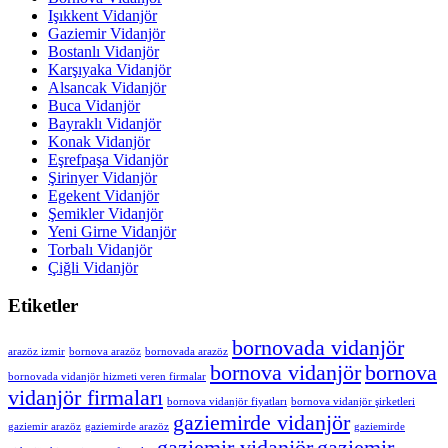
Işıkkent Vidanjör
Gaziemir Vidanjör
Bostanlı Vidanjör
Karşıyaka Vidanjör
Alsancak Vidanjör
Buca Vidanjör
Bayraklı Vidanjör
Konak Vidanjör
Eşrefpaşa Vidanjör
Şirinyer Vidanjör
Egekent Vidanjör
Şemikler Vidanjör
Yeni Girne Vidanjör
Torbalı Vidanjör
Çiğli Vidanjör
Etiketler
bornovada vidanjör
arazöz izmir
bornova arazöz
bornovada arazöz
bornova vidanjör
bornova
bornovada vidanjör hizmeti veren firmalar
vidanjör firmaları
bornova vidanjör fiyatları
bornova vidanjör şirketleri
gaziemirde vidanjör
gaziemir arazöz
gaziemirde arazöz
gaziemirde