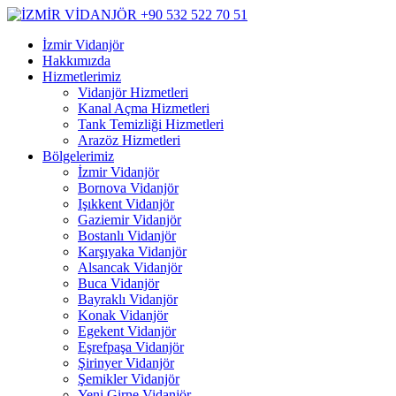
İzmir Vidanjör
Hakkımızda
Hizmetlerimiz
Vidanjör Hizmetleri
Kanal Açma Hizmetleri
Tank Temizliği Hizmetleri
Arazöz Hizmetleri
Bölgelerimiz
İzmir Vidanjör
Bornova Vidanjör
Işıkkent Vidanjör
Gaziemir Vidanjör
Bostanlı Vidanjör
Karşıyaka Vidanjör
Alsancak Vidanjör
Buca Vidanjör
Bayraklı Vidanjör
Konak Vidanjör
Egekent Vidanjör
Eşrefpaşa Vidanjör
Şirinyer Vidanjör
Şemikler Vidanjör
Yeni Girne Vidanjör