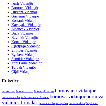
İzmir Vidanjör
Bornova Vidanjör
Işıkkent Vidanjör
Gaziemir Vidanjör
Bostanlı Vidanjör
Karşıyaka Vidanjör
Alsancak Vidanjör
Buca Vidanjör
Bayraklı Vidanjör
Konak Vidanjör
Eşrefpaşa Vidanjör
Şirinyer Vidanjör
Egekent Vidanjör
Şemikler Vidanjör
Yeni Girne Vidanjör
Torbalı Vidanjör
Çiğli Vidanjör
Etiketler
bornovada vidanjör
arazöz izmir
bornova arazöz
bornovada arazöz
bornova vidanjör
bornova
bornovada vidanjör hizmeti veren firmalar
vidanjör firmaları
bornova vidanjör fiyatları
bornova vidanjör şirketleri