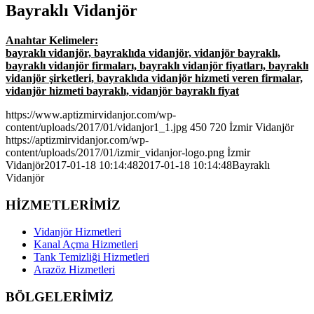
Bayraklı Vidanjör
Anahtar Kelimeler:
bayraklı vidanjör, bayraklıda vidanjör, vidanjör bayraklı,
bayraklı vidanjör firmaları, bayraklı vidanjör fiyatları, bayraklı
vidanjör şirketleri, bayraklıda vidanjör hizmeti veren firmalar,
vidanjör hizmeti bayraklı, vidanjör bayraklı fiyat
https://www.aptizmirvidanjor.com/wp-
content/uploads/2017/01/vidanjor1_1.jpg
450
720
İzmir Vidanjör
https://aptizmirvidanjor.com/wp-
content/uploads/2017/01/izmir_vidanjor-logo.png
İzmir
Vidanjör
2017-01-18 10:14:48
2017-01-18 10:14:48
Bayraklı
Vidanjör
HİZMETLERİMİZ
Vidanjör Hizmetleri
Kanal Açma Hizmetleri
Tank Temizliği Hizmetleri
Arazöz Hizmetleri
BÖLGELERİMİZ