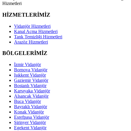
Hizmetleri
HİZMETLERİMİZ
Vidanjör Hizmetleri
Kanal Açma Hizmetleri
Tank Temizliği Hizmetleri
Arazöz Hizmetleri
BÖLGELERİMİZ
İzmir Vidanjör
Bornova Vidanjör
Işıkkent Vidanjör
Gaziemir Vidanjör
Bostanlı Vidanjör
Karşıyaka Vidanjör
Alsancak Vidanjör
Buca Vidanjör
Bayraklı Vidanjör
Konak Vidanjör
Eşrefpaşa Vidanjör
Şirinyer Vidanjör
Egekent Vidanjör