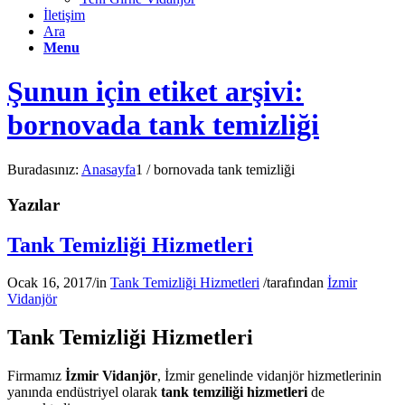
İletişim
Ara
Menu
Şunun için etiket arşivi:
bornovada tank temizliği
Buradasınız:
Anasayfa
1
/
bornovada tank temizliği
Yazılar
Tank Temizliği Hizmetleri
Ocak 16, 2017
/
in
Tank Temizliği Hizmetleri
/
tarafından
İzmir
Vidanjör
Tank Temizliği Hizmetleri
Firmamız
İzmir Vidanjör
, İzmir genelinde vidanjör hizmetlerinin
yanında endüstriyel olarak
tank temziliği hizmetleri
de