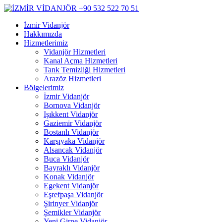
İzmir Vidanjör
Hakkımızda
Hizmetlerimiz
Vidanjör Hizmetleri
Kanal Açma Hizmetleri
Tank Temizliği Hizmetleri
Arazöz Hizmetleri
Bölgelerimiz
İzmir Vidanjör
Bornova Vidanjör
Işıkkent Vidanjör
Gaziemir Vidanjör
Bostanlı Vidanjör
Karşıyaka Vidanjör
Alsancak Vidanjör
Buca Vidanjör
Bayraklı Vidanjör
Konak Vidanjör
Egekent Vidanjör
Eşrefpaşa Vidanjör
Şirinyer Vidanjör
Şemikler Vidanjör
Yeni Girne Vidanjör