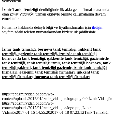
vermektedir.
İzmir Tank Temizliği
denildiğinde ilk akla gelen firmalar arasında
olan
İzmir Vidanjör
, uzman ekibiyle birlikte çalışmalarına devam
etmektedir.
Firmamız hakkında detaylı bilgi ve fiyatlandırmalar için
iletişim
sayfamızdaki telefon numaralarından bizlere ulaşabilirsiniz.
İzmir tank temizliği, bornova tank temizliği, ışıkkent tank
temizliği, gaziemir tank temizliği, izmirde tank temizliği,
bornovada tank temizliği, ışıkkentte tank temizliği, gaziemirde
tank temizliği, tank temizliği izmir, tank temizliği bornova, tank
temizliği ışıkkent, tank temizliği gaziemir, izmir tank temizliği
firmaları, gaziemir tank temizliği firmaları, ışıkkent tank
temizliği firmaları, bornova tank temizliği firmaları
https://aptizmirvidanjor.com/wp-
content/uploads/2017/01/izmir_vidanjor-logo.png
0
0
İzmir Vidanjör
https://aptizmirvidanjor.com/wp-
content/uploads/2017/01/izmir_vidanjor-logo.png
İzmir
Vidanjör
2017-01-16 14:55:20
2017-01-18 07:23:12
Tank Temizliği