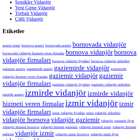
Şemikler Vidanjör
Yeni Girne Vidanjör
Torbalı Vidanjör
Çiğli Vidanjör
Etiketler
bornovada vidanjör
arazöz izmir
bornova arazöz
bornovada arazöz
bornova vidanjör
bornova
bornovada vidanjör hizmeti veren firmalar
vidanjör firmaları
bornova vidanjör fiyatları
bornova vidanjör şirketleri
gaziemirde vidanjör
gaziemir arazöz
gaziemirde arazöz
gaziemirde
gaziemir vidanjör
gaziemir
vidanjör hizmeti veren firmalar
vidanjör firmaları
gaziemir vidanjör fiyatları
gaziemir vidanjör şirketleri
izmirde vidanjör
izmirde vidanjör
izmirde arazöz
izmir vidanjör
hizmeti veren firmalar
izmir
vidanjör firmaları
izmir vidanjör fiyatları
izmir vidanjör şirketleri
vidanjör bornova
vidanjör gaziemir
vidanjör gaziemir fiyat
vidanjör hizmeti bornova
vidanjör hizmeti gaziemir
vidanjör hizmeti izmir
vidanjör hizmeti
vidanjör izmir
ışıkkent
vidanjör izmir bornova
vidanjör izmir fiyat