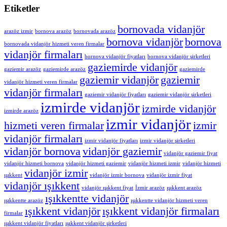
Etiketler
bornovada vidanjör
arazöz izmir
bornova arazöz
bornovada arazöz
bornova vidanjör
bornova
bornovada vidanjör hizmeti veren firmalar
vidanjör firmaları
bornova vidanjör fiyatları
bornova vidanjör şirketleri
gaziemirde vidanjör
gaziemir arazöz
gaziemirde arazöz
gaziemirde
gaziemir vidanjör
gaziemir
vidanjör hizmeti veren firmalar
vidanjör firmaları
gaziemir vidanjör fiyatları
gaziemir vidanjör şirketleri
izmirde vidanjör
izmirde vidanjör
izmirde arazöz
izmir vidanjör
hizmeti veren firmalar
izmir
vidanjör firmaları
izmir vidanjör fiyatları
izmir vidanjör şirketleri
vidanjör bornova
vidanjör gaziemir
vidanjör gaziemir fiyat
vidanjör hizmeti bornova
vidanjör hizmeti gaziemir
vidanjör hizmeti izmir
vidanjör hizmeti
vidanjör izmir
ışıkkent
vidanjör izmir bornova
vidanjör izmir fiyat
vidanjör ışıkkent
vidanjör ışıkkent fiyat
İzmir arazöz
ışıkkent arazöz
ışıkkentte vidanjör
ışıkkentte arazöz
ışıkkentte vidanjör hizmeti veren
ışıkkent vidanjör
ışıkkent vidanjör firmaları
firmalar
ışıkkent vidanjör fiyatları
ışıkkent vidanjör şirketleri