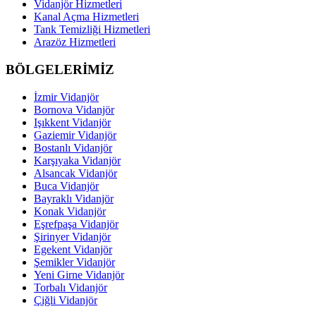
Vidanjör Hizmetleri
Kanal Açma Hizmetleri
Tank Temizliği Hizmetleri
Arazöz Hizmetleri
BÖLGELERİMİZ
İzmir Vidanjör
Bornova Vidanjör
Işıkkent Vidanjör
Gaziemir Vidanjör
Bostanlı Vidanjör
Karşıyaka Vidanjör
Alsancak Vidanjör
Buca Vidanjör
Bayraklı Vidanjör
Konak Vidanjör
Eşrefpaşa Vidanjör
Şirinyer Vidanjör
Egekent Vidanjör
Şemikler Vidanjör
Yeni Girne Vidanjör
Torbalı Vidanjör
Çiğli Vidanjör