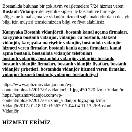
Bostanlıda bulunan bir çok Avm ve işletmelere 7/24 hizmet veren
Bostanlı Vidanjör
deneyimli ekipleri ile bostanlı ve tüm ege
bölgesine kanal açma ve vidanjör hizmeti sağlamaktadır daha detaylı
bilgi için müşteri temsicimizden bilgi ve fiyat alabilirsiz.
Karşıyaka Bostanlı vidanjörcü, bostanlı kanal açama firmaları,
karşıyaka bostanlı vidanjör, vidanjör cü bostanlı, atakent
vidanjör, karşıyaka mavişehir vidanjör, bostanlıda vidanjör
hizmeti veren firmalar, bostanlı kanla açma firmaları, kanal
açma bostanlı, bostanlıda vidanjör telefonları
bostanlı vidanjör, bostanlıda vidanjör, vidanjör bostanlı,
bostanlı vidanjör firmaları, bostanlı vidanjör fiyatları, bostanlı
vidanjör şirketleri, bostanlıda vidanjör hizmeti veren firmalar,
vidanjör hizmeti bostanlı, vidanjör bostanlı fiyat
https://www.aptizmirvidanjor.com/wp-
content/uploads/2017/01/vidanjor1_1.jpg
450
720
İzmir Vidanjör
https://aptizmirvidanjor.com/wp-
content/uploads/2017/01/izmir_vidanjor-logo.png
İzmir
Vidanjör
2017-01-18 10:03:56
2017-04-04 11:13:26
Bostanlı
Vidanjör
HİZMETLERİMİZ