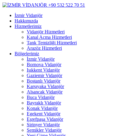
İzmir Vidanjör
Hakkımızda
Hizmetlerimiz
Vidanjör Hizmetleri
Kanal Açma Hizmetleri
Tank Temizliği Hizmetleri
Arazöz Hizmetleri
Bölgelerimiz
İzmir Vidanjör
Bornova Vidanjör
Işıkkent Vidanjör
Gaziemir Vidanjör
Bostanlı Vidanjör
Karşıyaka Vidanjör
Alsancak Vidanjör
Buca Vidanjör
Bayraklı Vidanjör
Konak Vidanjör
Egekent Vidanjör
Eşrefpaşa Vidanjör
Şirinyer Vidanjör
Şemikler Vidanjör
Yeni Girne Vidanjör