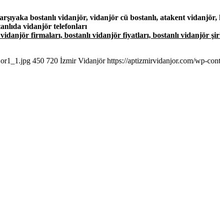
rşıyaka bostanlı vidanjör, vidanjör cü bostanlı, atakent vidanjör,
anlıda vidanjör telefonları
 vidanjör firmaları, bostanlı vidanjör fiyatları, bostanlı vidanjör ş
jor1_1.jpg
450
720
İzmir Vidanjör
https://aptizmirvidanjor.com/wp-con