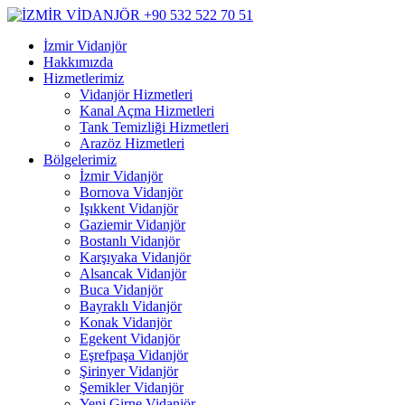
İzmir Vidanjör
Hakkımızda
Hizmetlerimiz
Vidanjör Hizmetleri
Kanal Açma Hizmetleri
Tank Temizliği Hizmetleri
Arazöz Hizmetleri
Bölgelerimiz
İzmir Vidanjör
Bornova Vidanjör
Işıkkent Vidanjör
Gaziemir Vidanjör
Bostanlı Vidanjör
Karşıyaka Vidanjör
Alsancak Vidanjör
Buca Vidanjör
Bayraklı Vidanjör
Konak Vidanjör
Egekent Vidanjör
Eşrefpaşa Vidanjör
Şirinyer Vidanjör
Şemikler Vidanjör
Yeni Girne Vidanjör