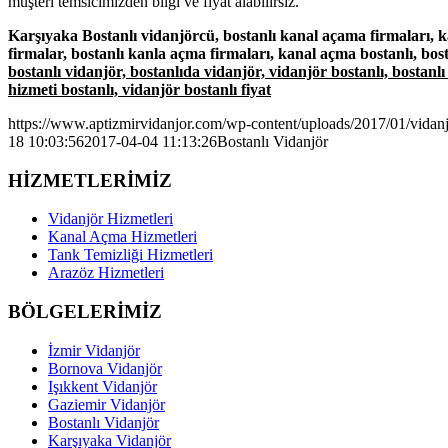
müşteri temsicimizden bilgi ve fiyat alabilirsiz.
Karşıyaka Bostanlı vidanjörcü, bostanlı kanal açama firmaları, ka
firmalar, bostanlı kanla açma firmaları, kanal açma bostanlı, bost
bostanlı vidanjör, bostanlıda vidanjör, vidanjör bostanlı, bostanlı
hizmeti bostanlı, vidanjör bostanlı fiyat
https://www.aptizmirvidanjor.com/wp-content/uploads/2017/01/vidan
18 10:03:56
2017-04-04 11:13:26
Bostanlı Vidanjör
HİZMETLERİMİZ
Vidanjör Hizmetleri
Kanal Açma Hizmetleri
Tank Temizliği Hizmetleri
Arazöz Hizmetleri
BÖLGELERİMİZ
İzmir Vidanjör
Bornova Vidanjör
Işıkkent Vidanjör
Gaziemir Vidanjör
Bostanlı Vidanjör
Karşıyaka Vidanjör