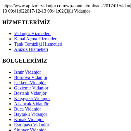
https://www.aptizmirvidanjor.com/wp-content/uploads/2017/01/vidan
13 09:41:02
2017-12-13 09:41:02
Çiğli Vidanjör
HİZMETLERİMİZ
Vidanjör Hizmetleri
Kanal Açma Hizmetleri
Tank Temizliği Hizmetleri
Arazöz Hizmetleri
BÖLGELERİMİZ
İzmir Vidanjör
Bornova Vidanjör
Işıkkent Vidanjör
Gaziemir Vidanjör
Bostanlı Vidanjör
Karşıyaka Vidanjör
Alsancak Vidanjör
Buca Vidanjör
Bayraklı Vidanjör
Konak Vidanjör
Eşrefpaşa Vidanjör
Şirinyer Vidanjör