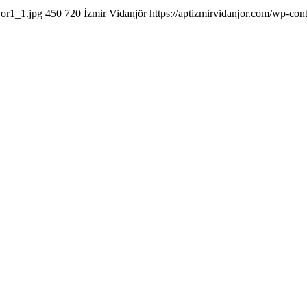
jor1_1.jpg
450
720
İzmir Vidanjör
https://aptizmirvidanjor.com/wp-con