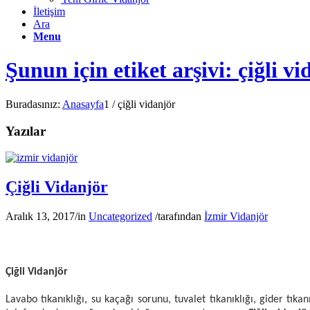
İletişim
Ara
Menu
Şunun için etiket arşivi: çiğli v
Buradasınız:
Anasayfa
1
/
çiğli vidanjör
Yazılar
Çiğli Vidanjör
Aralık 13, 2017
/
in
Uncategorized
/
tarafından
İzmir Vidanjör
Çiğli Vidanjör
Lavabo tıkanıklığı, su kaçağı sorunu, tuvalet tıkanıklığı, gider tıka