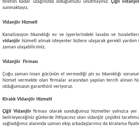
telefon kadar uzağınızda olduğumuzu unutmayınız.
Çiğli vidanj
sunmaktayız.
Vidanjör Hizmeti
Kanalizasyon tıkanıklığı ev ve işyerlerindeki lavabo ve tuvalet
vidanjör
hizmeti almak isteyenler bizlere ulaşarak gerekli yardım v
zaman ulaşabilirsiniz.
Vidanjör Firması
Çoğu zaman insan gücünün el vermediği pis su tıkanıklığı sorununu
hizmet vermekte olan firmalar arasından yapılan tercih alınan 
olduğumuzun garantisini veriyoruz.
Kiralık Vidanjör Hizmeti
Çiğli Vidanjör
firması olarak sunduğumuz hizmetler yalnızca yer a
belirleyeceğiniz günlerde ihtiyacınız olan vidanjör çeşidini tarafı
sağladığımız alanında uzman ekip arkadaşlarımız da kiralama fiyatına