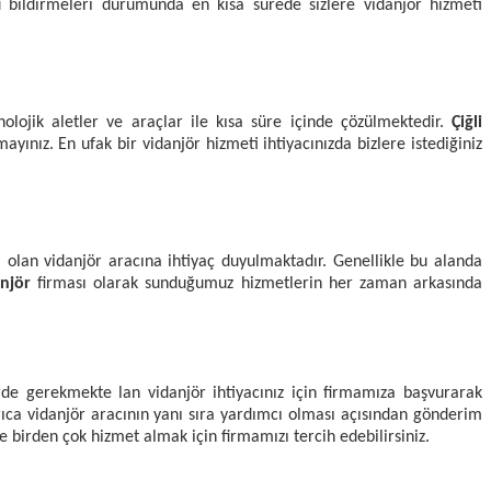
unu bildirmeleri durumunda en kısa sürede sizlere vidanjör hizmeti
lojik aletler ve araçlar ile kısa süre içinde çözülmektedir.
Çiğli
yınız. En ufak bir vidanjör hizmeti ihtiyacınızda bizlere istediğiniz
 olan vidanjör aracına ihtiyaç duyulmaktadır. Genellikle bu alanda
anjör
firması olarak sunduğumuz hizmetlerin her zaman arkasında
rde gerekmekte lan vidanjör ihtiyacınız için firmamıza başvurarak
yrıca vidanjör aracının yanı sıra yardımcı olması açısından gönderim
e birden çok hizmet almak için firmamızı tercih edebilirsiniz.