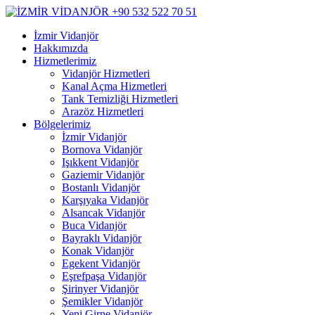
İzmir Vidanjör
Hakkımızda
Hizmetlerimiz
Vidanjör Hizmetleri
Kanal Açma Hizmetleri
Tank Temizliği Hizmetleri
Arazöz Hizmetleri
Bölgelerimiz
İzmir Vidanjör
Bornova Vidanjör
Işıkkent Vidanjör
Gaziemir Vidanjör
Bostanlı Vidanjör
Karşıyaka Vidanjör
Alsancak Vidanjör
Buca Vidanjör
Bayraklı Vidanjör
Konak Vidanjör
Egekent Vidanjör
Eşrefpaşa Vidanjör
Şirinyer Vidanjör
Şemikler Vidanjör
Yeni Girne Vidanjör