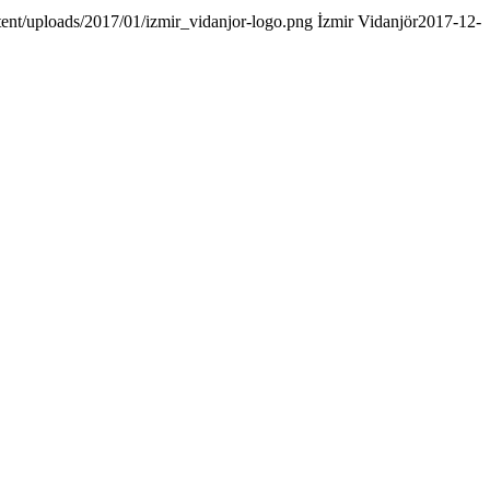
tent/uploads/2017/01/izmir_vidanjor-logo.png
İzmir Vidanjör
2017-12-