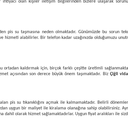
ör
ihtiyacı olan kişiler iletişim bilgilerinden bizlere ulaşarak sor
lerden pis su taşmasına neden olmaktadır. Günümüzde bu sorun tekno
e hizmeti alabilirler. Bir telefon kadar uzağınızda olduğumuzu unutma
 ortadan kaldırmak için, birçok farklı çeşitte üretimli sağlanmakta
hizmet açısından son derece büyük önem taşımaktadır. Biz
Çiğli vid
lan pis su tıkanıklığını açmak ile kalmamaktadır. Belirli dönemle
mızdan uygun bir maliyet ile kiralama olanağına sahip olabilirsiniz. A
 dahil olarak hizmet sağlamaktadırlar. Uygun fiyat aralıkları ile sizd