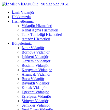
İzmir Vidanjör
Hakkımızda
Hizmetlerimiz
Vidanjör Hizmetleri
Kanal Açma Hizmetleri
Tank Temizliği Hizmetleri
Arazöz Hizmetleri
Bölgelerimiz
İzmir Vidanjör
Bornova Vidanjör
Işıkkent Vidanjör
Gaziemir Vidanjör
Bostanlı Vidanjör
Karşıyaka Vidanjör
Alsancak Vidanjör
Buca Vidanjör
Bayraklı Vidanjör
Konak Vidanjör
Egekent Vidanjör
Eşrefpaşa Vidanjör
Şirinyer Vidanjör
Şemikler Vidanjör
Yeni Girne Vidanjör