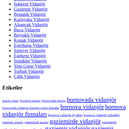
Işıkkent Vidanjör
Gaziemir Vidanjör
Bostanlı Vidanjör
Karşıyaka Vidanjör
Alsancak Vidanjör
Buca Vidanjör
Bayraklı Vidanjör
Konak Vidanjör
Eşrefpaşa Vidanjör
Şirinyer Vidanjör
Egekent Vidanjör
Şemikler Vidanjör
Yeni Girne Vidanjör
Torbalı Vidanjör
Çiğli Vidanjör
Etiketler
bornovada vidanjör
arazöz izmir
bornova arazöz
bornovada arazöz
bornova vidanjör
bornova
bornovada vidanjör hizmeti veren firmalar
vidanjör firmaları
bornova vidanjör fiyatları
bornova vidanjör şirketleri
gaziemirde vidanjör
gaziemir arazöz
gaziemirde arazöz
gaziemirde
gaziemir vidanjör
gaziemir