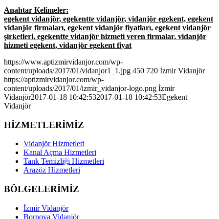
Anahtar Kelimeler:
egekent vidanjör, egekentte vidanjör, vidanjör egekent, egekent
vidanjör firmaları, egekent vidanjör fiyatları, egekent vidanjör
şirketleri, egekentte vidanjör hizmeti veren firmalar, vidanjör
hizmeti egekent, vidanjör egekent fiyat
https://www.aptizmirvidanjor.com/wp-
content/uploads/2017/01/vidanjor1_1.jpg
450
720
İzmir Vidanjör
https://aptizmirvidanjor.com/wp-
content/uploads/2017/01/izmir_vidanjor-logo.png
İzmir
Vidanjör
2017-01-18 10:42:53
2017-01-18 10:42:53
Egekent
Vidanjör
HİZMETLERİMİZ
Vidanjör Hizmetleri
Kanal Açma Hizmetleri
Tank Temizliği Hizmetleri
Arazöz Hizmetleri
BÖLGELERİMİZ
İzmir Vidanjör
Bornova Vidanjör