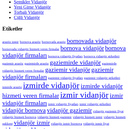
Şemikler Vidanjör
Yeni Girne Vidanjör
Torbalı Vidanjör
Çiğli Vidanjör
Etiketler
bornovada vidanjör
arazöz izmir
bornova arazöz
bornovada arazöz
bornova vidanjör
bornova
bornovada vidanjör hizmeti veren firmalar
vidanjör firmaları
bornova vidanjör fiyatları
bornova vidanjör şirketleri
gaziemirde vidanjör
gaziemir arazöz
gaziemirde arazöz
gaziemirde
gaziemir vidanjör
gaziemir
vidanjör hizmeti veren firmalar
vidanjör firmaları
gaziemir vidanjör fiyatları
gaziemir vidanjör şirketleri
izmirde vidanjör
izmirde vidanjör
izmirde arazöz
izmir vidanjör
hizmeti veren firmalar
izmir
vidanjör firmaları
izmir vidanjör fiyatları
izmir vidanjör şirketleri
vidanjör bornova
vidanjör gaziemir
vidanjör gaziemir fiyat
vidanjör hizmeti bornova
vidanjör hizmeti gaziemir
vidanjör hizmeti izmir
vidanjör hizmeti
vidanjör izmir
ışıkkent
vidanjör izmir bornova
vidanjör izmir fiyat