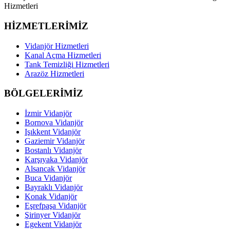
Hizmetleri
HİZMETLERİMİZ
Vidanjör Hizmetleri
Kanal Açma Hizmetleri
Tank Temizliği Hizmetleri
Arazöz Hizmetleri
BÖLGELERİMİZ
İzmir Vidanjör
Bornova Vidanjör
Işıkkent Vidanjör
Gaziemir Vidanjör
Bostanlı Vidanjör
Karşıyaka Vidanjör
Alsancak Vidanjör
Buca Vidanjör
Bayraklı Vidanjör
Konak Vidanjör
Eşrefpaşa Vidanjör
Şirinyer Vidanjör
Egekent Vidanjör