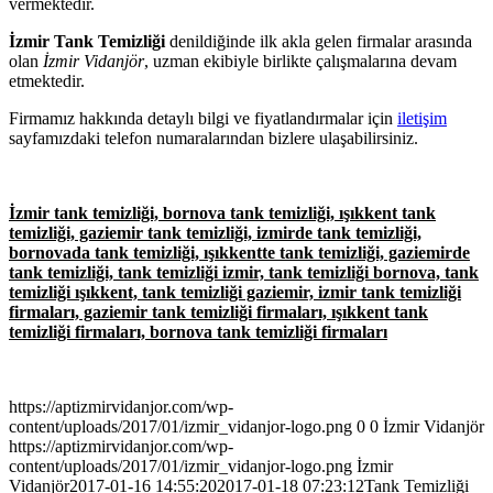
vermektedir.
İzmir Tank Temizliği
denildiğinde ilk akla gelen firmalar arasında
olan
İzmir Vidanjör
, uzman ekibiyle birlikte çalışmalarına devam
etmektedir.
Firmamız hakkında detaylı bilgi ve fiyatlandırmalar için
iletişim
sayfamızdaki telefon numaralarından bizlere ulaşabilirsiniz.
İzmir tank temizliği, bornova tank temizliği, ışıkkent tank
temizliği, gaziemir tank temizliği, izmirde tank temizliği,
bornovada tank temizliği, ışıkkentte tank temizliği, gaziemirde
tank temizliği, tank temizliği izmir, tank temizliği bornova, tank
temizliği ışıkkent, tank temizliği gaziemir, izmir tank temizliği
firmaları, gaziemir tank temizliği firmaları, ışıkkent tank
temizliği firmaları, bornova tank temizliği firmaları
https://aptizmirvidanjor.com/wp-
content/uploads/2017/01/izmir_vidanjor-logo.png
0
0
İzmir Vidanjör
https://aptizmirvidanjor.com/wp-
content/uploads/2017/01/izmir_vidanjor-logo.png
İzmir
Vidanjör
2017-01-16 14:55:20
2017-01-18 07:23:12
Tank Temizliği