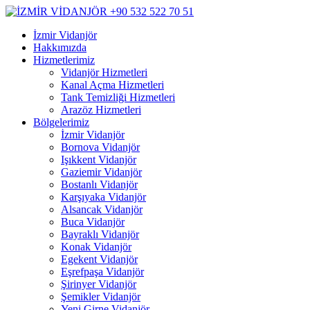
İzmir Vidanjör
Hakkımızda
Hizmetlerimiz
Vidanjör Hizmetleri
Kanal Açma Hizmetleri
Tank Temizliği Hizmetleri
Arazöz Hizmetleri
Bölgelerimiz
İzmir Vidanjör
Bornova Vidanjör
Işıkkent Vidanjör
Gaziemir Vidanjör
Bostanlı Vidanjör
Karşıyaka Vidanjör
Alsancak Vidanjör
Buca Vidanjör
Bayraklı Vidanjör
Konak Vidanjör
Egekent Vidanjör
Eşrefpaşa Vidanjör
Şirinyer Vidanjör
Şemikler Vidanjör
Yeni Girne Vidanjör