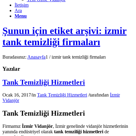
İletişim
Ara
Menu
Şunun için etiket arşivi: izmir
tank temizliği firmaları
Buradasınız:
Anasayfa
1
/
izmir tank temizliği firmaları
Yazılar
Tank Temizliği Hizmetleri
Ocak 16, 2017
/
in
Tank Temizliği Hizmetleri
/
tarafından
İzmir
Vidanjör
Tank Temizliği Hizmetleri
Firmamız
İzmir Vidanjör
, İzmir genelinde vidanjör hizmetlerinin
yanında endüstriyel olarak
tank temziliği hizmetleri
de