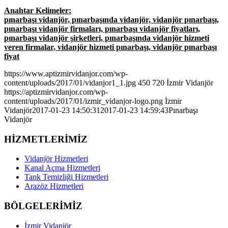
Anahtar Kelimeler:
pınarbaşı vidanjör, pınarbaşında vidanjör, vidanjör pınarbaşı,
pınarbaşı vidanjör firmaları, pınarbaşı vidanjör fiyatları,
pınarbaşı vidanjör şirketleri, pınarbaşında vidanjör hizmeti
veren firmalar, vidanjör hizmeti pınarbaşı, vidanjör pınarbaşı
fiyat
https://www.aptizmirvidanjor.com/wp-
content/uploads/2017/01/vidanjor1_1.jpg
450
720
İzmir Vidanjör
https://aptizmirvidanjor.com/wp-
content/uploads/2017/01/izmir_vidanjor-logo.png
İzmir
Vidanjör
2017-01-23 14:50:31
2017-01-23 14:59:43
Pınarbaşı
Vidanjör
HİZMETLERİMİZ
Vidanjör Hizmetleri
Kanal Açma Hizmetleri
Tank Temizliği Hizmetleri
Arazöz Hizmetleri
BÖLGELERİMİZ
İzmir Vidanjör