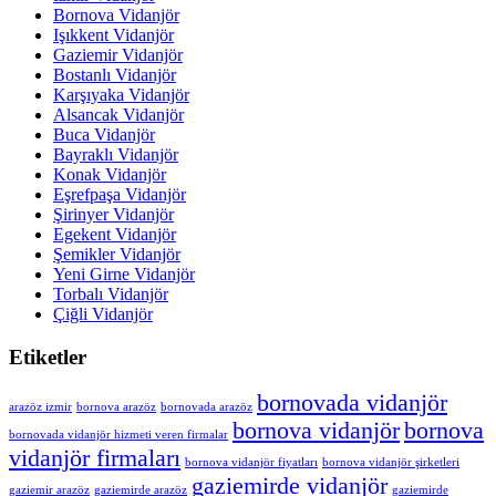
Bornova Vidanjör
Işıkkent Vidanjör
Gaziemir Vidanjör
Bostanlı Vidanjör
Karşıyaka Vidanjör
Alsancak Vidanjör
Buca Vidanjör
Bayraklı Vidanjör
Konak Vidanjör
Eşrefpaşa Vidanjör
Şirinyer Vidanjör
Egekent Vidanjör
Şemikler Vidanjör
Yeni Girne Vidanjör
Torbalı Vidanjör
Çiğli Vidanjör
Etiketler
bornovada vidanjör
arazöz izmir
bornova arazöz
bornovada arazöz
bornova vidanjör
bornova
bornovada vidanjör hizmeti veren firmalar
vidanjör firmaları
bornova vidanjör fiyatları
bornova vidanjör şirketleri
gaziemirde vidanjör
gaziemir arazöz
gaziemirde arazöz
gaziemirde