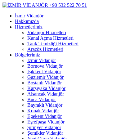
İzmir Vidanjör
Hakkımızda
Hizmetlerimiz
Vidanjör Hizmetleri
Kanal Açma Hizmetleri
Tank Temizliği Hizmetleri
Arazöz Hizmetleri
Bölgelerimiz
İzmir Vidanjör
Bornova Vidanjör
Işıkkent Vidanjör
Gaziemir Vidanjör
Bostanlı Vidanjör
Karşıyaka Vidanjör
Alsancak Vidanjör
Buca Vidanjör
Bayraklı Vidanjör
Konak Vidanjör
Egekent Vidanjör
Eşrefpaşa Vidanjör
Şirinyer Vidanjör
Şemikler Vidanjör
Yeni Girne Vidanjör