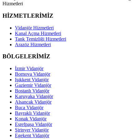
Hizmetleri
HİZMETLERİMİZ
Vidanjör Hizmetleri
Kanal Açma Hizmetleri
Tank Temizliği Hizmetleri
Arazöz Hizmetleri
BÖLGELERİMİZ
İzmir Vidanjör
Bornova Vidanjör
Işıkkent Vidanjör
Gaziemir Vidanjör
Bostanlı Vidanjör
Karşıyaka Vidanjör
Alsancak Vidanjör
Buca Vidanjör
Bayraklı Vidanjör
Konak Vidanjör
Eşrefpaşa Vidanjör
Şirinyer Vidanjör
Egekent Vidanjör