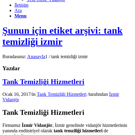
İletişim
Ara
Menu
Şunun için etiket arşivi: tank
temizliği izmir
Buradasınız:
Anasayfa
1
/
tank temizliği izmir
Yazılar
Tank Temizliği Hizmetleri
Ocak 16, 2017
/
in
Tank Temizliği Hizmetleri
/
tarafından
İzmir
Vidanjör
Tank Temizliği Hizmetleri
Firmamız
İzmir Vidanjör
, İzmir genelinde vidanjör hizmetlerinin
yanında endüstriyel olarak
tank temziliği hizmetleri
de