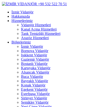
İzmir Vidanjör
Hakkımızda
Hizmetlerimiz
Vidanjör Hizmetleri
Kanal Açma Hizmetleri
Tank Temizliği Hizmetleri
Arazöz Hizmetleri
Bölgelerimiz
İzmir Vidanjör
Bornova Vidanjör
Işıkkent Vidanjör
Gaziemir Vidanjör
Bostanlı Vidanjör
Karşıyaka Vidanjör
Alsancak Vidanjör
Buca Vidanjör
Bayraklı Vidanjör
Konak Vidanjör
Egekent Vidanjör
Eşrefpaşa Vidanjör
Şirinyer Vidanjör
Şemikler Vidanjör
Yeni Girne Vidanjör