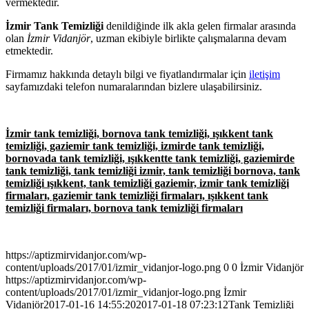
vermektedir.
İzmir Tank Temizliği
denildiğinde ilk akla gelen firmalar arasında
olan
İzmir Vidanjör
, uzman ekibiyle birlikte çalışmalarına devam
etmektedir.
Firmamız hakkında detaylı bilgi ve fiyatlandırmalar için
iletişim
sayfamızdaki telefon numaralarından bizlere ulaşabilirsiniz.
İzmir tank temizliği, bornova tank temizliği, ışıkkent tank
temizliği, gaziemir tank temizliği, izmirde tank temizliği,
bornovada tank temizliği, ışıkkentte tank temizliği, gaziemirde
tank temizliği, tank temizliği izmir, tank temizliği bornova, tank
temizliği ışıkkent, tank temizliği gaziemir, izmir tank temizliği
firmaları, gaziemir tank temizliği firmaları, ışıkkent tank
temizliği firmaları, bornova tank temizliği firmaları
https://aptizmirvidanjor.com/wp-
content/uploads/2017/01/izmir_vidanjor-logo.png
0
0
İzmir Vidanjör
https://aptizmirvidanjor.com/wp-
content/uploads/2017/01/izmir_vidanjor-logo.png
İzmir
Vidanjör
2017-01-16 14:55:20
2017-01-18 07:23:12
Tank Temizliği