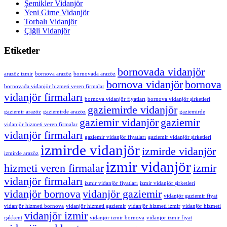
Şemikler Vidanjör
Yeni Girne Vidanjör
Torbalı Vidanjör
Çiğli Vidanjör
Etiketler
bornovada vidanjör
arazöz izmir
bornova arazöz
bornovada arazöz
bornova vidanjör
bornova
bornovada vidanjör hizmeti veren firmalar
vidanjör firmaları
bornova vidanjör fiyatları
bornova vidanjör şirketleri
gaziemirde vidanjör
gaziemir arazöz
gaziemirde arazöz
gaziemirde
gaziemir vidanjör
gaziemir
vidanjör hizmeti veren firmalar
vidanjör firmaları
gaziemir vidanjör fiyatları
gaziemir vidanjör şirketleri
izmirde vidanjör
izmirde vidanjör
izmirde arazöz
izmir vidanjör
hizmeti veren firmalar
izmir
vidanjör firmaları
izmir vidanjör fiyatları
izmir vidanjör şirketleri
vidanjör bornova
vidanjör gaziemir
vidanjör gaziemir fiyat
vidanjör hizmeti bornova
vidanjör hizmeti gaziemir
vidanjör hizmeti izmir
vidanjör hizmeti
vidanjör izmir
ışıkkent
vidanjör izmir bornova
vidanjör izmir fiyat