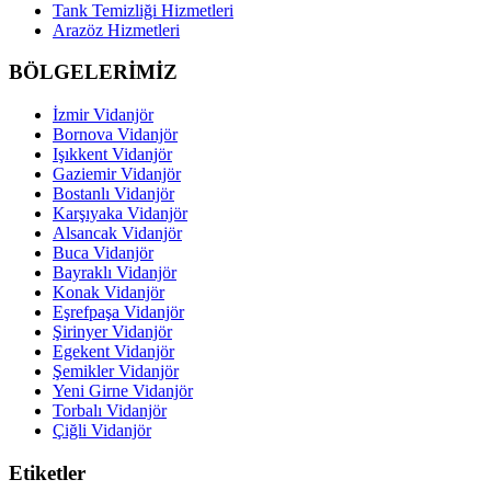
Tank Temizliği Hizmetleri
Arazöz Hizmetleri
BÖLGELERİMİZ
İzmir Vidanjör
Bornova Vidanjör
Işıkkent Vidanjör
Gaziemir Vidanjör
Bostanlı Vidanjör
Karşıyaka Vidanjör
Alsancak Vidanjör
Buca Vidanjör
Bayraklı Vidanjör
Konak Vidanjör
Eşrefpaşa Vidanjör
Şirinyer Vidanjör
Egekent Vidanjör
Şemikler Vidanjör
Yeni Girne Vidanjör
Torbalı Vidanjör
Çiğli Vidanjör
Etiketler