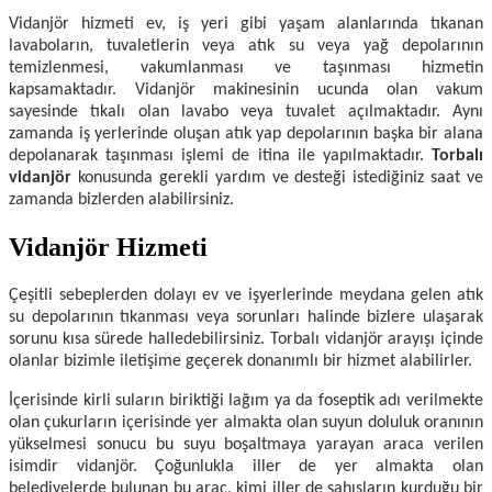
Vidanjör hizmeti ev, iş yeri gibi yaşam alanlarında tıkanan
lavaboların, tuvaletlerin veya atık su veya yağ depolarının
temizlenmesi, vakumlanması ve taşınması hizmetin
kapsamaktadır. Vidanjör makinesinin ucunda olan vakum
sayesinde tıkalı olan lavabo veya tuvalet açılmaktadır. Aynı
zamanda iş yerlerinde oluşan atık yap depolarının başka bir alana
depolanarak taşınması işlemi de itina ile yapılmaktadır.
Torbalı
vidanjör
konusunda gerekli yardım ve desteği istediğiniz saat ve
zamanda bizlerden alabilirsiniz.
Vidanjör Hizmeti
Çeşitli sebeplerden dolayı ev ve işyerlerinde meydana gelen atık
su depolarının tıkanması veya sorunları halinde bizlere ulaşarak
sorunu kısa sürede halledebilirsiniz. Torbalı vidanjör arayışı içinde
olanlar bizimle iletişime geçerek donanımlı bir hizmet alabilirler.
İçerisinde kirli suların biriktiği lağım ya da foseptik adı verilmekte
olan çukurların içerisinde yer almakta olan suyun doluluk oranının
yükselmesi sonucu bu suyu boşaltmaya yarayan araca verilen
isimdir vidanjör. Çoğunlukla iller de yer almakta olan
belediyelerde bulunan bu araç, kimi iller de şahısların kurduğu bir