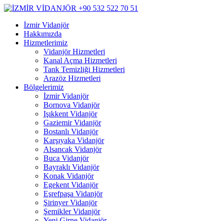
İzmir Vidanjör
Hakkımızda
Hizmetlerimiz
Vidanjör Hizmetleri
Kanal Açma Hizmetleri
Tank Temizliği Hizmetleri
Arazöz Hizmetleri
Bölgelerimiz
İzmir Vidanjör
Bornova Vidanjör
Işıkkent Vidanjör
Gaziemir Vidanjör
Bostanlı Vidanjör
Karşıyaka Vidanjör
Alsancak Vidanjör
Buca Vidanjör
Bayraklı Vidanjör
Konak Vidanjör
Egekent Vidanjör
Eşrefpaşa Vidanjör
Şirinyer Vidanjör
Şemikler Vidanjör
Yeni Girne Vidanjör