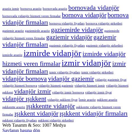
bornovada vidanjör
arazöz izmir
bornova arazöz
bornovada arazöz
bornova vidanjör
bornova
bornovada vidanjör hizmeti veren firmalar
vidanjör firmaları
bornova vidanjör fiyatları
bornova vidanjör şirketleri
gaziemirde vidanjör
gaziemir arazöz
gaziemirde arazöz
gaziemirde
gaziemir vidanjör
gaziemir
vidanjör hizmeti veren firmalar
vidanjör firmaları
gaziemir vidanjör fiyatları
gaziemir vidanjör şirketleri
izmirde vidanjör
izmirde vidanjör
izmirde arazöz
izmir vidanjör
hizmeti veren firmalar
izmir
vidanjör firmaları
izmir vidanjör fiyatları
izmir vidanjör şirketleri
vidanjör bornova
vidanjör gaziemir
vidanjör gaziemir fiyat
vidanjör hizmeti bornova
vidanjör hizmeti gaziemir
vidanjör hizmeti izmir
vidanjör hizmeti
vidanjör izmir
ışıkkent
vidanjör izmir bornova
vidanjör izmir fiyat
vidanjör ışıkkent
vidanjör ışıkkent fiyat
İzmir arazöz
ışıkkent arazöz
ışıkkentte vidanjör
ışıkkentte arazöz
ışıkkentte vidanjör hizmeti veren
ışıkkent vidanjör
ışıkkent vidanjör firmaları
firmalar
ışıkkent vidanjör fiyatları
ışıkkent vidanjör şirketleri
Web Tasarım & Seo: 1007 Medya
Sayfanın başına dön