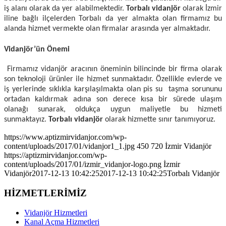
iş alanı olarak da yer alabilmektedir.
Torbalı vidanjör
olarak İzmir
iline bağlı ilçelerden Torbalı da yer almakta olan firmamız bu
alanda hizmet vermekte olan firmalar arasında yer almaktadır.
Vidanjör’ün Önemi
Firmamız vidanjör aracının öneminin bilincinde bir firma olarak
son teknoloji ürünler ile hizmet sunmaktadır. Özellikle evlerde ve
iş yerlerinde sıklıkla karşılaşılmakta olan pis su taşma sorununu
ortadan kaldırmak adına son derece kısa bir sürede ulaşım
olanağı sunarak, oldukça uygun maliyetle bu hizmeti
sunmaktayız.
Torbalı vidanjör
olarak hizmette sınır tanımıyoruz.
https://www.aptizmirvidanjor.com/wp-
content/uploads/2017/01/vidanjor1_1.jpg
450
720
İzmir Vidanjör
https://aptizmirvidanjor.com/wp-
content/uploads/2017/01/izmir_vidanjor-logo.png
İzmir
Vidanjör
2017-12-13 10:42:25
2017-12-13 10:42:25
Torbalı Vidanjör
HİZMETLERİMİZ
Vidanjör Hizmetleri
Kanal Açma Hizmetleri