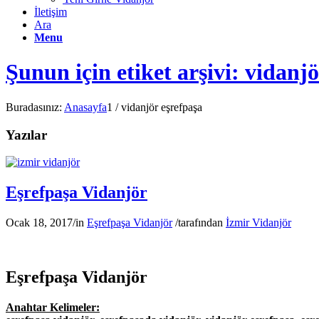
İletişim
Ara
Menu
Şunun için etiket arşivi: vidanj
Buradasınız:
Anasayfa
1
/
vidanjör eşrefpaşa
Yazılar
Eşrefpaşa Vidanjör
Ocak 18, 2017
/
in
Eşrefpaşa Vidanjör
/
tarafından
İzmir Vidanjör
Eşrefpaşa Vidanjör
Anahtar Kelimeler: