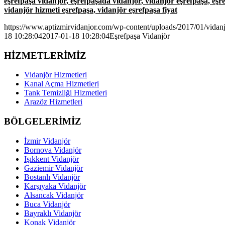
eşrefpaşa vidanjör, eşrefpaşada vidanjör, vidanjör eşrefpaşa, eşre
vidanjör hizmeti eşrefpaşa, vidanjör eşrefpaşa fiyat
https://www.aptizmirvidanjor.com/wp-content/uploads/2017/01/vidan
18 10:28:04
2017-01-18 10:28:04
Eşrefpaşa Vidanjör
HİZMETLERİMİZ
Vidanjör Hizmetleri
Kanal Açma Hizmetleri
Tank Temizliği Hizmetleri
Arazöz Hizmetleri
BÖLGELERİMİZ
İzmir Vidanjör
Bornova Vidanjör
Işıkkent Vidanjör
Gaziemir Vidanjör
Bostanlı Vidanjör
Karşıyaka Vidanjör
Alsancak Vidanjör
Buca Vidanjör
Bayraklı Vidanjör
Konak Vidanjör