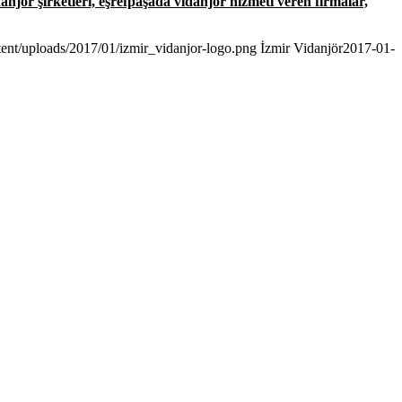
danjör şirketleri, eşrefpaşada vidanjör hizmeti veren firmalar,
tent/uploads/2017/01/izmir_vidanjor-logo.png
İzmir Vidanjör
2017-01-