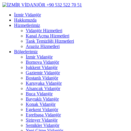
İzmir Vidanjör
Hakkımızda
Hizmetlerimiz
Vidanjör Hizmetleri
Kanal Açma Hizmetleri
Tank Temizliği Hizmetleri
Arazöz Hizmetleri
Bölgelerimiz
İzmir Vidanjör
Bornova Vidanjör
Işıkkent Vidanjör
Gaziemir Vidanjör
Bostanlı Vidanjör
Karşıyaka Vidanjör
Alsancak Vidanjör
Buca Vidanjör
Bayraklı Vidanjör
Konak Vidanjör
Egekent Vidanjör
Eşrefpaşa Vidanjör
Şirinyer Vidanjör
Şemikler Vidanjör
Yeni Girne Vidanjör