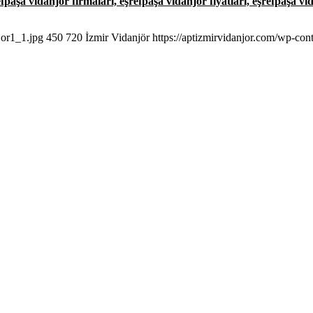
fpaşa vidanjör firmaları, eşrefpaşa vidanjör fiyatları, eşrefpaşa vi
jor1_1.jpg
450
720
İzmir Vidanjör
https://aptizmirvidanjor.com/wp-con