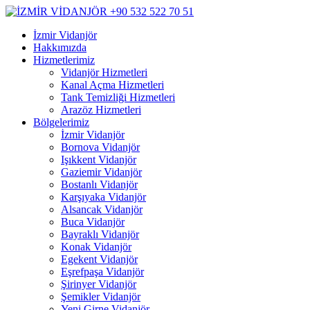
İzmir Vidanjör
Hakkımızda
Hizmetlerimiz
Vidanjör Hizmetleri
Kanal Açma Hizmetleri
Tank Temizliği Hizmetleri
Arazöz Hizmetleri
Bölgelerimiz
İzmir Vidanjör
Bornova Vidanjör
Işıkkent Vidanjör
Gaziemir Vidanjör
Bostanlı Vidanjör
Karşıyaka Vidanjör
Alsancak Vidanjör
Buca Vidanjör
Bayraklı Vidanjör
Konak Vidanjör
Egekent Vidanjör
Eşrefpaşa Vidanjör
Şirinyer Vidanjör
Şemikler Vidanjör
Yeni Girne Vidanjör