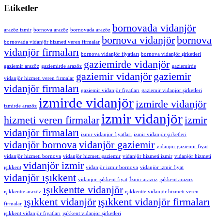
Etiketler
bornovada vidanjör
arazöz izmir
bornova arazöz
bornovada arazöz
bornova vidanjör
bornova
bornovada vidanjör hizmeti veren firmalar
vidanjör firmaları
bornova vidanjör fiyatları
bornova vidanjör şirketleri
gaziemirde vidanjör
gaziemir arazöz
gaziemirde arazöz
gaziemirde
gaziemir vidanjör
gaziemir
vidanjör hizmeti veren firmalar
vidanjör firmaları
gaziemir vidanjör fiyatları
gaziemir vidanjör şirketleri
izmirde vidanjör
izmirde vidanjör
izmirde arazöz
izmir vidanjör
hizmeti veren firmalar
izmir
vidanjör firmaları
izmir vidanjör fiyatları
izmir vidanjör şirketleri
vidanjör bornova
vidanjör gaziemir
vidanjör gaziemir fiyat
vidanjör hizmeti bornova
vidanjör hizmeti gaziemir
vidanjör hizmeti izmir
vidanjör hizmeti
vidanjör izmir
ışıkkent
vidanjör izmir bornova
vidanjör izmir fiyat
vidanjör ışıkkent
vidanjör ışıkkent fiyat
İzmir arazöz
ışıkkent arazöz
ışıkkentte vidanjör
ışıkkentte arazöz
ışıkkentte vidanjör hizmeti veren
ışıkkent vidanjör
ışıkkent vidanjör firmaları
firmalar
ışıkkent vidanjör fiyatları
ışıkkent vidanjör şirketleri