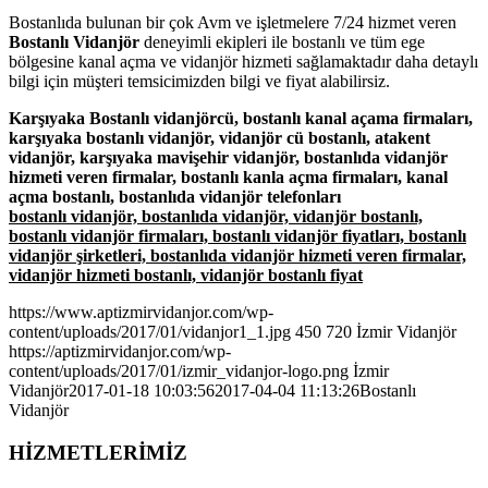
Bostanlıda bulunan bir çok Avm ve işletmelere 7/24 hizmet veren
Bostanlı Vidanjör
deneyimli ekipleri ile bostanlı ve tüm ege
bölgesine kanal açma ve vidanjör hizmeti sağlamaktadır daha detaylı
bilgi için müşteri temsicimizden bilgi ve fiyat alabilirsiz.
Karşıyaka Bostanlı vidanjörcü, bostanlı kanal açama firmaları,
karşıyaka bostanlı vidanjör, vidanjör cü bostanlı, atakent
vidanjör, karşıyaka mavişehir vidanjör, bostanlıda vidanjör
hizmeti veren firmalar, bostanlı kanla açma firmaları, kanal
açma bostanlı, bostanlıda vidanjör telefonları
bostanlı vidanjör, bostanlıda vidanjör, vidanjör bostanlı,
bostanlı vidanjör firmaları, bostanlı vidanjör fiyatları, bostanlı
vidanjör şirketleri, bostanlıda vidanjör hizmeti veren firmalar,
vidanjör hizmeti bostanlı, vidanjör bostanlı fiyat
https://www.aptizmirvidanjor.com/wp-
content/uploads/2017/01/vidanjor1_1.jpg
450
720
İzmir Vidanjör
https://aptizmirvidanjor.com/wp-
content/uploads/2017/01/izmir_vidanjor-logo.png
İzmir
Vidanjör
2017-01-18 10:03:56
2017-04-04 11:13:26
Bostanlı
Vidanjör
HİZMETLERİMİZ