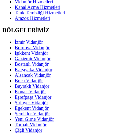
Vidanjör Hizmetleri
Kanal Açma Hizmetleri
Tank Temizliği Hizmetleri
Arazöz Hizmetleri
BÖLGELERİMİZ
İzmir Vidanjör
Bornova Vidanjör
Işıkkent Vidanjör
Gaziemir Vidanjör
Bostanlı Vidanjör
Karşıyaka Vidanjör
Alsancak Vidanjör
Buca Vidanjör
Bayraklı Vidanjör
Konak Vidanjör
Eşrefpaşa Vidanjör
Şirinyer Vidanjör
Egekent Vidanjör
Şemikler Vidanjör
Yeni Girne Vidanjör
Torbalı Vidanjör
Çiğli Vidanjör