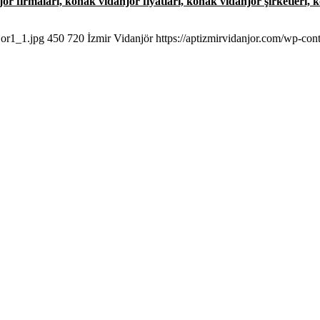
 firmaları, konak vidanjör fiyatları, konak vidanjör şirketleri, 
jor1_1.jpg
450
720
İzmir Vidanjör
https://aptizmirvidanjor.com/wp-con