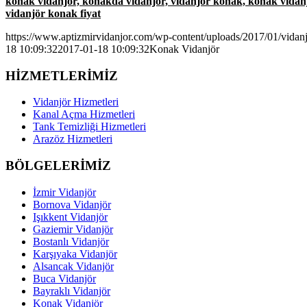
konak vidanjör, konakda vidanjör, vidanjör konak, konak vidanjör
vidanjör konak fiyat
https://www.aptizmirvidanjor.com/wp-content/uploads/2017/01/vidan
18 10:09:32
2017-01-18 10:09:32
Konak Vidanjör
HİZMETLERİMİZ
Vidanjör Hizmetleri
Kanal Açma Hizmetleri
Tank Temizliği Hizmetleri
Arazöz Hizmetleri
BÖLGELERİMİZ
İzmir Vidanjör
Bornova Vidanjör
Işıkkent Vidanjör
Gaziemir Vidanjör
Bostanlı Vidanjör
Karşıyaka Vidanjör
Alsancak Vidanjör
Buca Vidanjör
Bayraklı Vidanjör
Konak Vidanjör