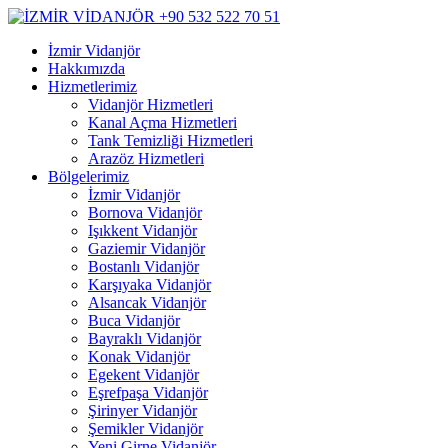
İzmir Vidanjör
Hakkımızda
Hizmetlerimiz
Vidanjör Hizmetleri
Kanal Açma Hizmetleri
Tank Temizliği Hizmetleri
Arazöz Hizmetleri
Bölgelerimiz
İzmir Vidanjör
Bornova Vidanjör
Işıkkent Vidanjör
Gaziemir Vidanjör
Bostanlı Vidanjör
Karşıyaka Vidanjör
Alsancak Vidanjör
Buca Vidanjör
Bayraklı Vidanjör
Konak Vidanjör
Egekent Vidanjör
Eşrefpaşa Vidanjör
Şirinyer Vidanjör
Şemikler Vidanjör
Yeni Girne Vidanjör