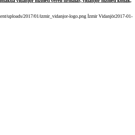
konakda vidanjör hizmeti veren firmalar, vidanjör hizmeti konak,
tent/uploads/2017/01/izmir_vidanjor-logo.png
İzmir Vidanjör
2017-01-