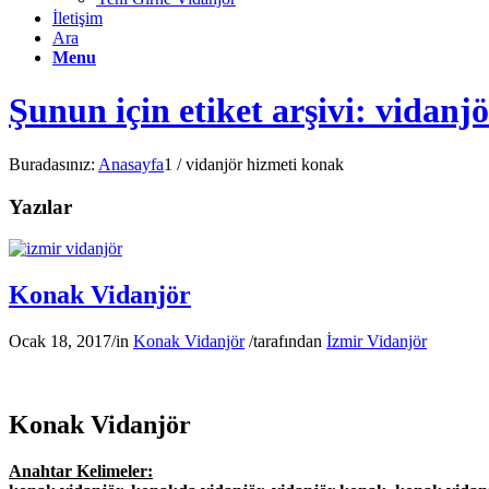
İletişim
Ara
Menu
Şunun için etiket arşivi: vidanj
Buradasınız:
Anasayfa
1
/
vidanjör hizmeti konak
Yazılar
Konak Vidanjör
Ocak 18, 2017
/
in
Konak Vidanjör
/
tarafından
İzmir Vidanjör
Konak Vidanjör
Anahtar Kelimeler: