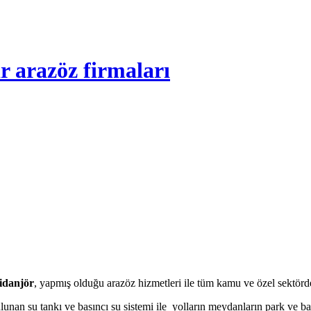
ir arazöz firmaları
idanjör
, yapmış olduğu arazöz hizmetleri ile tüm kamu ve özel sektörde
lunan su tankı ve basıncı su sistemi ile yolların meydanların park ve b