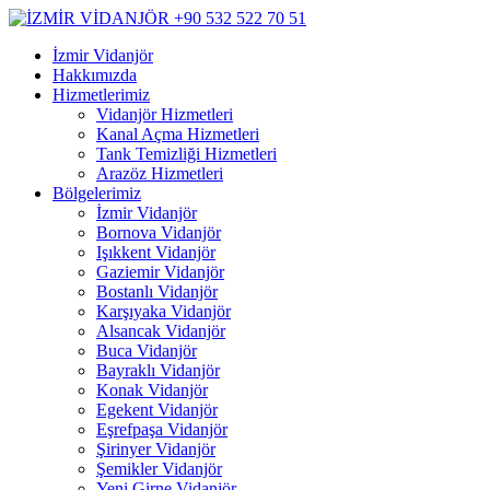
İzmir Vidanjör
Hakkımızda
Hizmetlerimiz
Vidanjör Hizmetleri
Kanal Açma Hizmetleri
Tank Temizliği Hizmetleri
Arazöz Hizmetleri
Bölgelerimiz
İzmir Vidanjör
Bornova Vidanjör
Işıkkent Vidanjör
Gaziemir Vidanjör
Bostanlı Vidanjör
Karşıyaka Vidanjör
Alsancak Vidanjör
Buca Vidanjör
Bayraklı Vidanjör
Konak Vidanjör
Egekent Vidanjör
Eşrefpaşa Vidanjör
Şirinyer Vidanjör
Şemikler Vidanjör
Yeni Girne Vidanjör