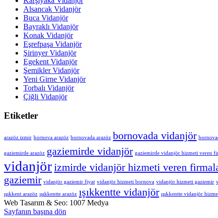
Karşıyaka Vidanjör
Alsancak Vidanjör
Buca Vidanjör
Bayraklı Vidanjör
Konak Vidanjör
Eşrefpaşa Vidanjör
Şirinyer Vidanjör
Egekent Vidanjör
Şemikler Vidanjör
Yeni Girne Vidanjör
Torbalı Vidanjör
Çiğli Vidanjör
Etiketler
bornovada vidanjör
arazöz izmir
bornova arazöz
bornovada arazöz
bornovad
gaziemirde vidanjör
gaziemirde arazöz
gaziemirde vidanjör hizmeti veren fi
vidanjör
izmirde vidanjör hizmeti veren firmal
gaziemir
vidanjör gaziemir fiyat
vidanjör hizmeti bornova
vidanjör hizmeti gaziemir
ışıkkentte vidanjör
ışıkkent arazöz
ışıkkentte arazöz
ışıkkentte vidanjör hizme
Web Tasarım & Seo: 1007 Medya
Sayfanın başına dön