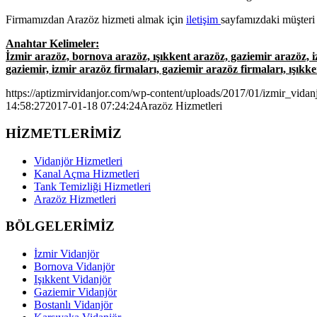
Firmamızdan Arazöz hizmeti almak için
iletişim
sayfamızdaki müşteri 
Anahtar Kelimeler:
İzmir arazöz, bornova arazöz, ışıkkent arazöz, gaziemir arazöz, 
gaziemir, izmir arazöz firmaları, gaziemir arazöz firmaları, ışıkk
https://aptizmirvidanjor.com/wp-content/uploads/2017/01/izmir_vidan
14:58:27
2017-01-18 07:24:24
Arazöz Hizmetleri
HİZMETLERİMİZ
Vidanjör Hizmetleri
Kanal Açma Hizmetleri
Tank Temizliği Hizmetleri
Arazöz Hizmetleri
BÖLGELERİMİZ
İzmir Vidanjör
Bornova Vidanjör
Işıkkent Vidanjör
Gaziemir Vidanjör
Bostanlı Vidanjör