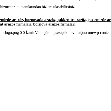
hizmetleri numaralarından bizlere ulaşabilirsiniz
izmirde arazöz, bornovada arazöz, ışıkkentte arazöz, gaziemirde ar
ent arazöz firmaları, bornova arazöz firmaları
jor-logo.png
0
0
İzmir Vidanjör
https://aptizmirvidanjor.com/wp-conte