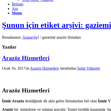
İletişim
Ara
Menu
Şunun için etiket arşivi: gaziem
Buradasınız:
Anasayfa
1
/
gaziemir arazöz firmaları
Yazılar
Arazöz Hizmetleri
Ocak 16, 2017
/
in
Arazöz Hizmetleri
/
tarafından
İzmir Vidanjör
Arazöz Hizmetleri
İzmir Arazöz
dendiğinde ilk akla gelen firmalardan biri olan
İzmir V
Arazöz
bir temizleme ve sulama aracıdır. Temel özelliği kasasında bu