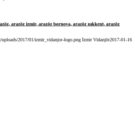
azöz, arazöz izmir, arazöz bornova, arazöz ışıkkent, arazöz
nt/uploads/2017/01/izmir_vidanjor-logo.png
İzmir Vidanjör
2017-01-16