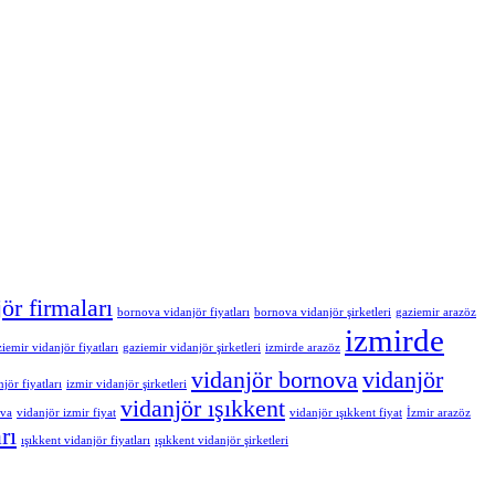
ör firmaları
bornova vidanjör fiyatları
bornova vidanjör şirketleri
gaziemir arazöz
izmirde
iemir vidanjör fiyatları
gaziemir vidanjör şirketleri
izmirde arazöz
vidanjör bornova
vidanjör
jör fiyatları
izmir vidanjör şirketleri
vidanjör ışıkkent
ova
vidanjör izmir fiyat
vidanjör ışıkkent fiyat
İzmir arazöz
rı
ışıkkent vidanjör fiyatları
ışıkkent vidanjör şirketleri